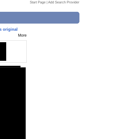
Start Page
|
Add Search Provider
 original
More