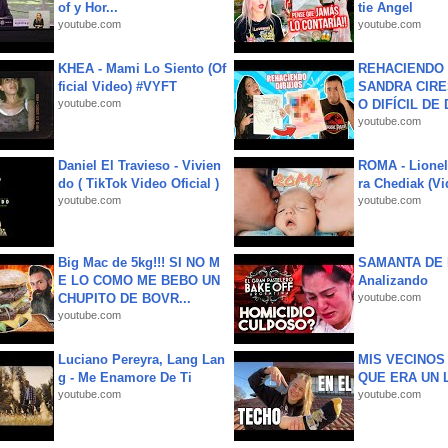
of y Hor...
tie Angel
youtube.com
youtube.com
KHEA - Mami Lo Siento (Of
REHACIENDO 
ficial Video) #VYFT
SANDRA CIRE
youtube.com
O DIFÍCIL DE 
youtube.com
Daniel El Travieso - Vivien
ROMA - Lionel
do ( TikTok Video Oficial )
ra Chediak (Vi
youtube.com
youtube.com
Big Mac de 5kg!!! SI NO M
SAMANTA DE 
E LO COMO ME BEBO UN
Analizando
CHUPITO DE BOVR...
youtube.com
youtube.com
Luciano Pereyra, Lang Lan
MIS VECINO
g - Me Enamore De Ti
QUE ERA UN 
youtube.com
youtube.com