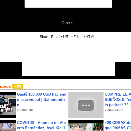
Close
6
Share:
Email
•
URL
•
Editor
•
HTML
Videos
Gasté 100,000 USD haciend
COMPRE EL A
o este video! | Salomondri
SUEÑOS !!! *s
n
is padres* ??..
youtube.com
youtube.com
COVID-19 | Anuncio de Alb
+20 COSAS d
erto Fernández, Axel Kicill
que JAMÁS CO