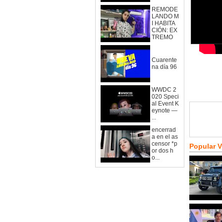
REMODE
LANDO M
I HABITA
CIÓN: EX
TREMO
Cuarente
na día 96
WWDC 2
020 Speci
al Event K
eynote —
...
encerrad
a en el as
censor *p
Popular 
or dos h
o...