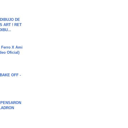
DIBUJO DE
S ART ! RET
DIBU...
 Ferro X Ami
deo Oficial)
BAKE OFF -
S PENSARON
LADRON