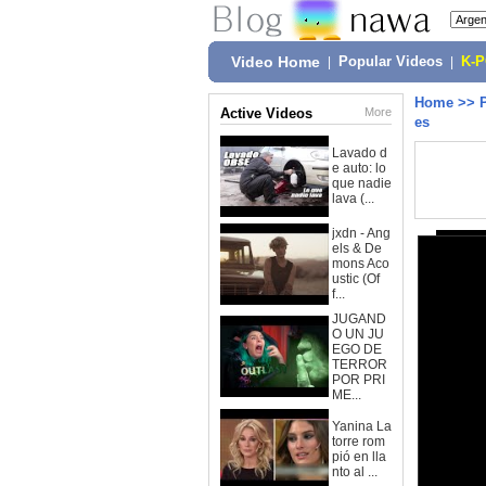
Video Home
|
Popular Videos
|
K-
Home
>>
Active Videos
More
es
Lavado d
e auto: lo
que nadie
lava (...
jxdn - Ang
els & De
mons Aco
ustic (Of
f...
JUGAND
O UN JU
EGO DE
TERROR
POR PRI
ME...
Yanina La
torre rom
pió en lla
nto al ...