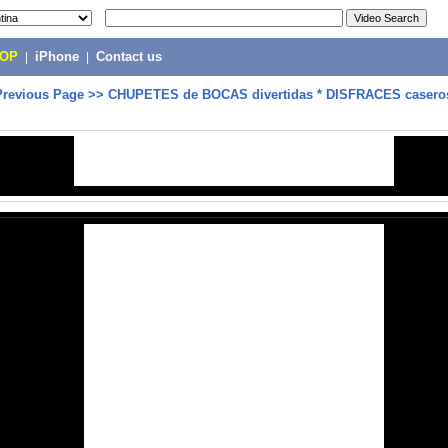
POP
|
iPhone
|
Contact us
Previous Page
>>
CHUPETES de BOCAS divertidas * DISFRACES caseros