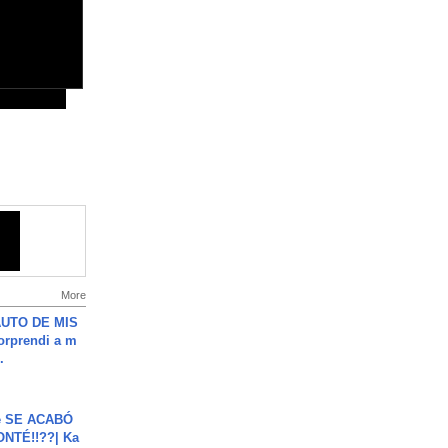
More
UTO DE MIS
orprendi a m
.
e SE ACABÓ
NTÉ!!??| Ka