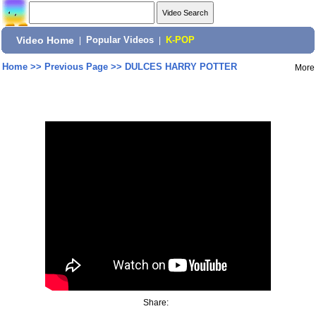
Video Home
|
Popular Videos
|
K-POP
Home
>>
Previous Page
>>
DULCES HARRY POTTER
More
Share: