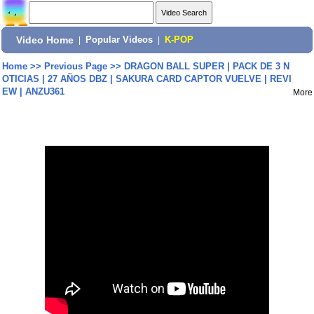
Video Home
|
Popular Videos
|
K-POP
Home
>>
Previous Page
>>
DRAGON BALL SUPER | PACK DE 3 N
OTICIAS | 27 AÑOS DBZ | SAKURA CARD CAPTOR VUELVE | REVI
EW | ANZU361
More