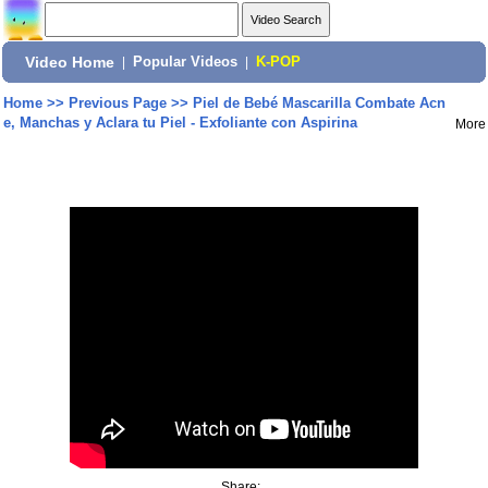
Video Home
|
Popular Videos
|
K-POP
Home
>>
Previous Page
>>
Piel de Bebé Mascarilla Combate Acn
e, Manchas y Aclara tu Piel - Exfoliante con Aspirina
More
Share: