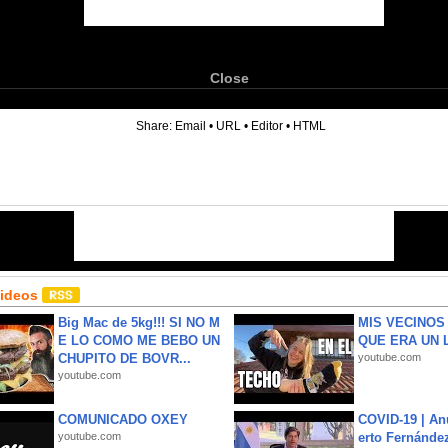
Close
6
Share:
Email
•
URL
•
Editor
•
HTML
Videos
Big Mac de 5kg!!! SI NO M
MIS VECINO
E LO COMO ME BEBO UN
QUE ERA UN 
CHUPITO DE BOVR...
youtube.com
youtube.com
COMUNICADO OXEY
COVID-19 | An
youtube.com
erto Fernández