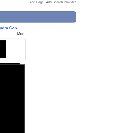
Start Page
|
Add Search Provider
ndra Gon
More