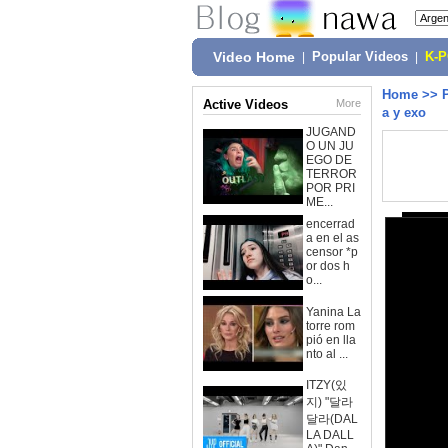
Video Home
|
Popular Videos
|
K-
Home
>>
Active Videos
More
a y exo
JUGAND
O UN JU
EGO DE
TERROR
POR PRI
ME...
encerrad
a en el as
censor *p
or dos h
o...
Yanina La
torre rom
pió en lla
nto al ...
ITZY(있
지) "달라
달라(DAL
LA DALL