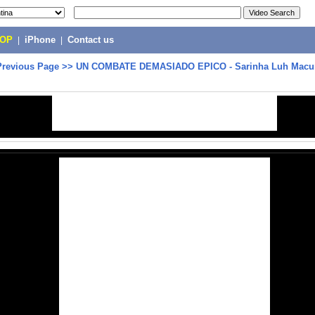
POP
|
iPhone
|
Contact us
Previous Page
>>
UN COMBATE DEMASIADO EPICO - Sarinha Luh Macu