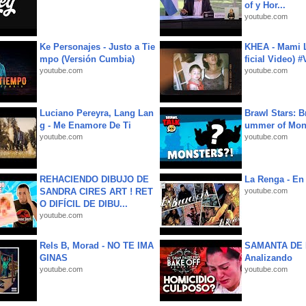
of y Hor...
youtube.com
Ke Personajes - Justo a Tie
KHEA - Mami L
mpo (Versión Cumbia)
ficial Video) 
youtube.com
youtube.com
Luciano Pereyra, Lang Lan
Brawl Stars: B
g - Me Enamore De Ti
ummer of Mon
youtube.com
youtube.com
REHACIENDO DIBUJO DE
La Renga - En 
SANDRA CIRES ART ! RET
youtube.com
O DIFÍCIL DE DIBU...
youtube.com
Rels B, Morad - NO TE IMA
SAMANTA DE 
GINAS
Analizando
youtube.com
youtube.com