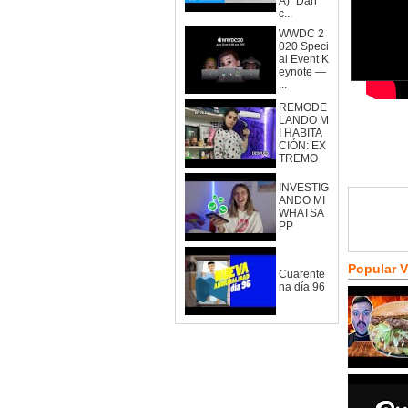
A)" Dan
c...
WWDC 2
020 Speci
al Event K
eynote —
...
REMODE
LANDO M
I HABITA
CIÓN: EX
TREMO
INVESTIG
ANDO MI
WHATSA
PP
Popular 
Cuarente
na día 96