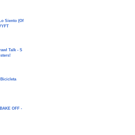
o Siento (Of
#VYFT
rawl Talk - S
sters!
Bicicleta
BAKE OFF -