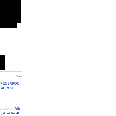
More
S PENSARON
LADRON
uncio de Alb
, Axel Kicill