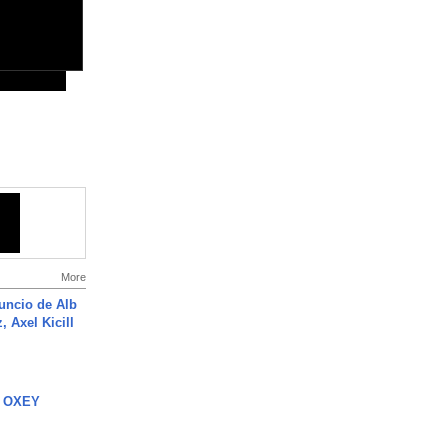
More
uncio de Alb
, Axel Kicill
 OXEY