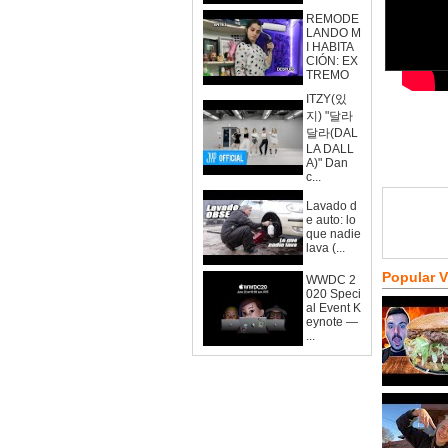
REMODE
LANDO M
I HABITA
CIÓN: EX
TREMO
ITZY(있
지) "달라
달라(DAL
LA DALL
A)" Dan
c...
Lavado d
e auto: lo
que nadie
lava (...
Popular 
WWDC 2
020 Speci
al Event K
eynote —
...