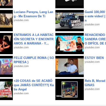
Luciano Pereyra, Lang Lan
Gasté 100,000
g - Me Enamore De Ti
o este video! 
youtube.com
n
youtube.com
ENTRAMOS A LA HABITAC
REHACIENDO 
IÓN SECRETA Y ENCONTR
SANDRA CIRE
AMOS A MARIANA - Y...
O DIFÍCIL DE 
youtube.com
youtube.com
FELIZ CUMPLE ROMA ( SO
ESTOY BIEN
RPRESA )
youtube.com
youtube.com
+20 COSAS de SE ACABÓ
Rels B, Morad
que JAMÁS CONTÉ!!??| Ka
GINAS
tie Angel
youtube.com
youtube.com