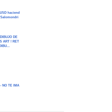
 USD haciend
| Salomondri
DIBUJO DE
S ART ! RET
DIBU...
 - NO TE IMA