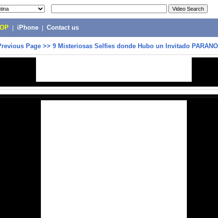
POP
|
iPhone
|
Contact us
Previous Page
>>
9 Misteriosas Selfies donde Hubo un Invitado PARAN