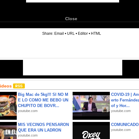
Close
6
Share:
Email
•
URL
•
Editor
•
HTML
Videos
Big Mac de 5kg!!! SI NO M
COVID-19 | An
E LO COMO ME BEBO UN
erto Fernández
CHUPITO DE BOVR...
of y Hor...
youtube.com
youtube.com
MIS VECINOS PENSARON
COMUNICADO
QUE ERA UN LADRON
youtube.com
youtube.com