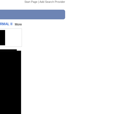
Start Page
|
Add Search Provider
ORMAL II
More