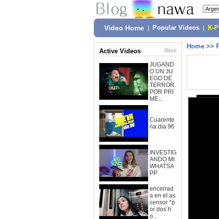
Video Home
|
Popular Videos
|
K-
Home
>>
Active Videos
More
JUGAND
O UN JU
EGO DE
TERROR
POR PRI
ME...
Cuarente
na día 96
INVESTIG
ANDO MI
WHATSA
PP
encerrad
a en el as
censor *p
or dos h
o...