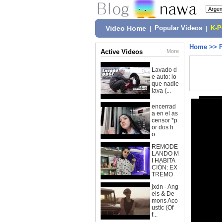
Video Home
|
Popular Videos
|
K-
Home
>>
Active Videos
More
Lavado d
e auto: lo
que nadie
lava (...
encerrad
a en el as
censor *p
or dos h
o...
REMODE
LANDO M
I HABITA
CIÓN: EX
TREMO
jxdn - Ang
els & De
mons Aco
ustic (Of
f...