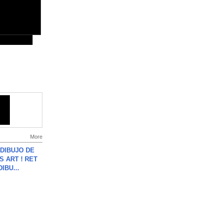
More
DIBUJO DE
S ART ! RET
DIBU...