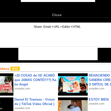
Close
6
Share:
Email
•
URL
•
Editor
•
HTML
Videos
+20 COSAS de SE ACABÓ
REHACIENDO 
que JAMÁS CONTÉ!!??| Ka
SANDRA CIRE
tie Angel
O DIFÍCIL DE 
youtube.com
youtube.com
Daniel El Travieso - Vivien
ESTOY BIEN
do ( TikTok Video Oficial )
youtube.com
youtube.com