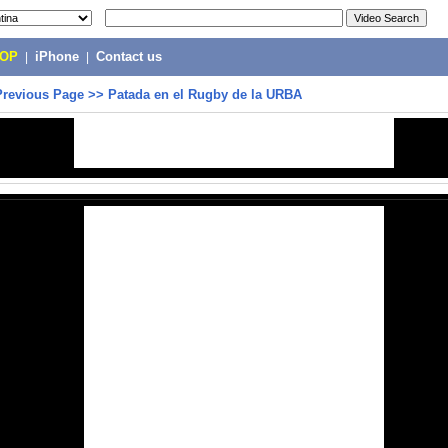
POP
|
iPhone
|
Contact us
Previous Page
>>
Patada en el Rugby de la URBA