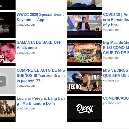
WWDC 2020 Special Event
COVID-19 | An
Keynote — Apple
erto Fernández
youtube.com
of y Hor...
youtube.com
SAMANTA DE BAKE OFF -
Big Mac de 5k
Analizando
E LO COMO M
youtube.com
CHUPITO DE B
youtube.com
COMPRE EL AUTO DE MIS
MIS VECINO
SUEÑOS !!! *sorprendi a m
QUE ERA UN 
is padres* ??...
youtube.com
youtube.com
Luciano Pereyra, Lang Lan
COMUNICADO
g - Me Enamore De Ti
youtube.com
youtube.com