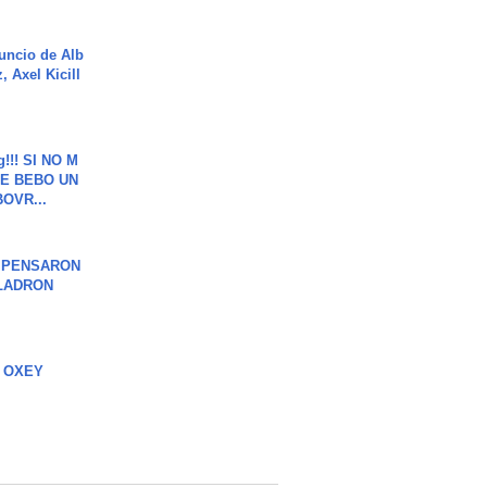
uncio de Alb
, Axel Kicill
g!!! SI NO M
E BEBO UN
OVR...
S PENSARON
LADRON
 OXEY