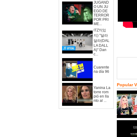
JUGAND
O UN JU
EGO DE
TERROR
POR PRI
ME...
ITZY(있
지) "달라
달라(DAL
LA DALL
A)" Dan
c...
Cuarente
na día 96
Popular 
Yanina La
torre rom
pió en lla
nto al ...