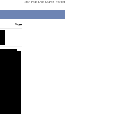
Start Page
|
Add Search Provider
More