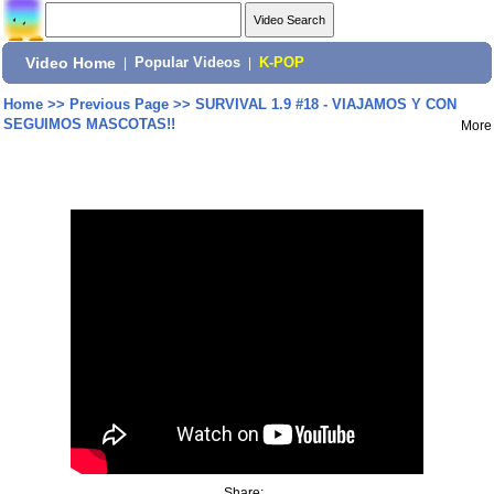
Video Home
|
Popular Videos
|
K-POP
Home
>>
Previous Page
>>
SURVIVAL 1.9 #18 - VIAJAMOS Y CON
SEGUIMOS MASCOTAS!!
More
Share: