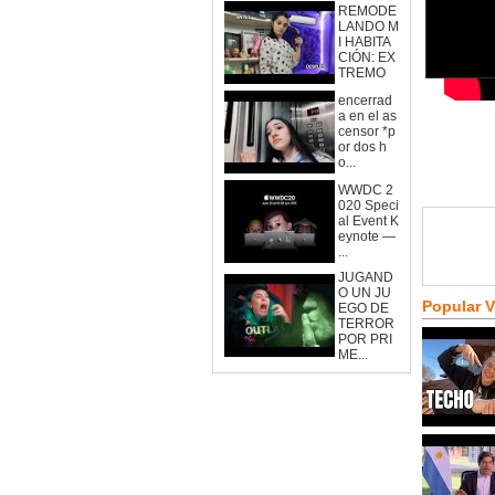
REMODE
LANDO M
I HABITA
CIÓN: EX
TREMO
encerrad
a en el as
censor *p
or dos h
o...
WWDC 2
020 Speci
al Event K
eynote —
...
JUGAND
O UN JU
Popular 
EGO DE
TERROR
POR PRI
ME...