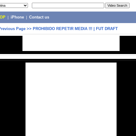
POP
|
iPhone
|
Contact us
Previous Page
>>
PROHIBIDO REPETIR MEDIA !!! | FUT DRAFT