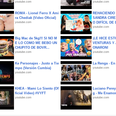
youtube.com
youtube.com
ROMA - Lionel Ferro X Ami
REHACIENDO 
ra Chediak (Video Oficial)
SANDRA CIRE
youtube.com
O DIFÍCIL DE 
youtube.com
Big Mac de 5kg!!! SI NO M
¡LE HICE EST
E LO COMO ME BEBO UN
VENTURAS Y 
CHUPITO DE BOVR...
ONARON!
youtube.com
youtube.com
Ke Personajes - Justo a Tie
La Renga - En 
mpo (Versión Cumbia)
youtube.com
youtube.com
KHEA - Mami Lo Siento (Of
Luciano Perey
ficial Video) #VYFT
g - Me Enamor
youtube.com
youtube.com