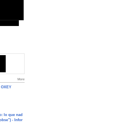
More
 OXEY
o: lo que nad
"obse") - Infor