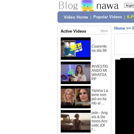
Video Home
|
Popular Videos
|
K-
Home
>>
Active Videos
More
Cuarente
na día 96
INVESTIG
ANDO MI
WHATSA
PP
Yanina La
torre rom
pió en lla
nto al ...
jxdn - Ang
els & De
mons Aco
ustic (Of
f...