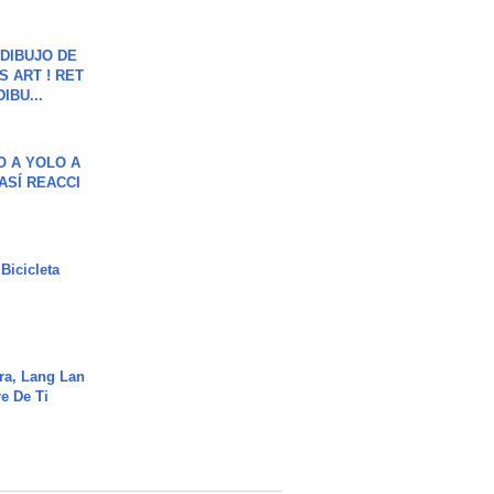
DIBUJO DE
S ART ! RET
DIBU...
O A YOLO A
ASÍ REACCI
Bicicleta
ra, Lang Lan
e De Ti