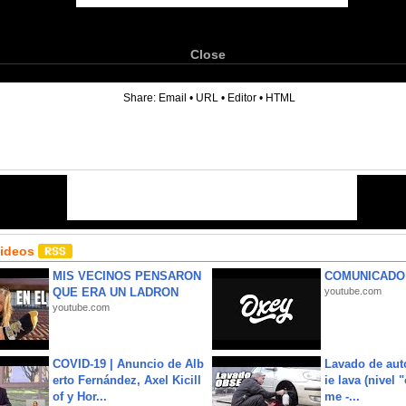
Close
6
Share:
Email
•
URL
•
Editor
•
HTML
Videos
MIS VECINOS PENSARON
COMUNICADO
QUE ERA UN LADRON
youtube.com
youtube.com
COVID-19 | Anuncio de Alb
Lavado de aut
erto Fernández, Axel Kicill
ie lava (nivel 
of y Hor...
me -...