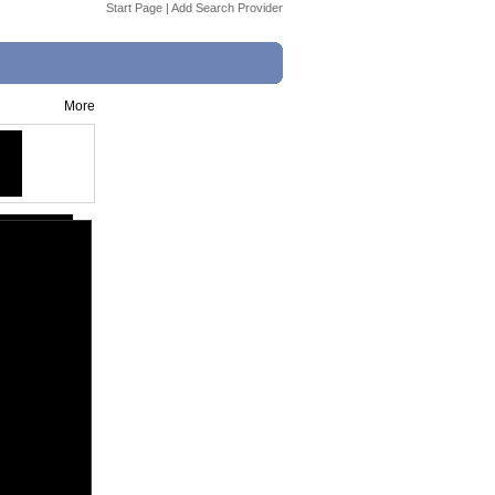
Start Page
|
Add Search Provider
More