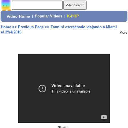
Video Home
|
Popular Videos
|
K-POP
Home
>>
Previous Page
>>
Zannini escrachado viajando a Miami
el 25/4/2016
More
Share: