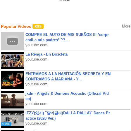
Popular Videos
More
COMPRE EL AUTO DE MIS SUEÑOS !!! *sorpr
endi a mis padres* ??...
youtube.com
La Renga - En Bicicleta
youtube.com
ENTRAMOS A LA HABITACIÓN SECRETA Y EN
CONTRAMOS A MARIANA - Y...
youtube.com
jxdn - Angels & Demons Acoustic (Official Vid
eo)
youtube.com
ITZY(있지) "달라달라(DALLA DALLA)" Dance Pr
actice (2020 Ver.)
youtube.com