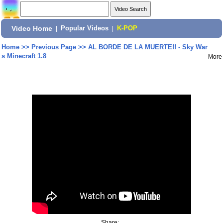
Video Home
|
Popular Videos
|
K-POP
Home
>>
Previous Page
>>
AL BORDE DE LA MUERTE!! - Sky War
s Minecraft 1.8
More
Share: