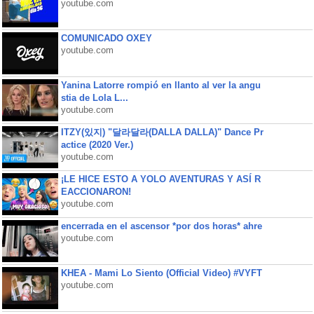
youtube.com
COMUNICADO OXEY
youtube.com
Yanina Latorre rompió en llanto al ver la angu
stia de Lola L...
youtube.com
ITZY(있지) "달라달라(DALLA DALLA)" Dance Pr
actice (2020 Ver.)
youtube.com
¡LE HICE ESTO A YOLO AVENTURAS Y ASÍ R
EACCIONARON!
youtube.com
encerrada en el ascensor *por dos horas* ahre
youtube.com
KHEA - Mami Lo Siento (Official Video) #VYFT
youtube.com