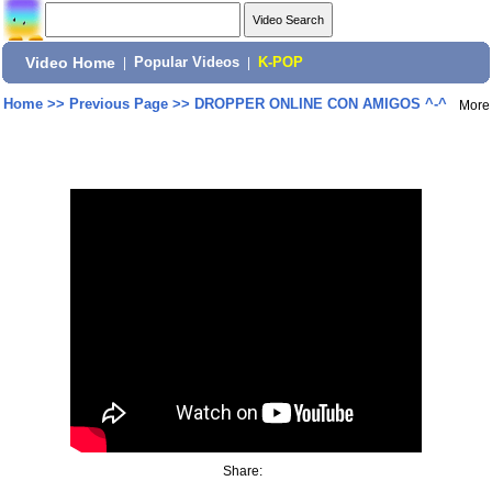
Video Home
|
Popular Videos
|
K-POP
Home
>>
Previous Page
>>
DROPPER ONLINE CON AMIGOS ^-^
More
Share: