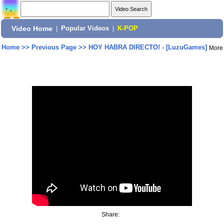
Video Home
|
Popular Videos
|
K-POP
Home
>>
Previous Page
>>
HOY HABRA DIRECTO! - [LuzuGames]
More
Share: