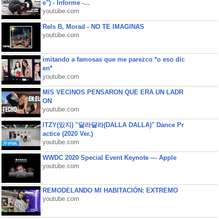
e") - Informe -...
youtube.com
Rels B, Morad - NO TE IMAGINAS
youtube.com
imitando a famosas que me parezco *o eso dic
en*
youtube.com
MIS VECINOS PENSARON QUE ERA UN LADR
ON
youtube.com
ITZY(있지) "달라달라(DALLA DALLA)" Dance Pr
actice (2020 Ver.)
youtube.com
WWDC 2020 Special Event Keynote — Apple
youtube.com
REMODELANDO MI HABITACIÓN: EXTREMO
youtube.com