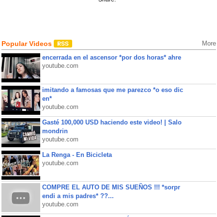
Popular Videos
More
encerrada en el ascensor *por dos horas* ahre
youtube.com
imitando a famosas que me parezco *o eso dic
en*
youtube.com
Gasté 100,000 USD haciendo este video! | Salo
mondrin
youtube.com
La Renga - En Bicicleta
youtube.com
COMPRE EL AUTO DE MIS SUEÑOS !!! *sorpr
endi a mis padres* ??...
youtube.com