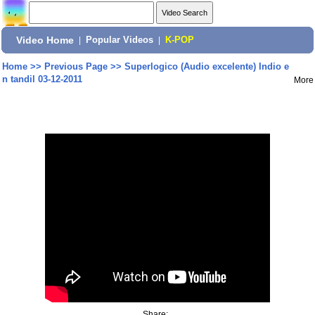
Video Home
|
Popular Videos
|
K-POP
Home
>>
Previous Page
>>
Superlogico (Audio excelente) Indio e
n tandil 03-12-2011
More
Share: