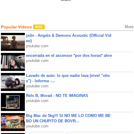
Popular Videos
More
jxdn - Angels & Demons Acoustic (Official Vid
eo)
youtube.com
encerrada en el ascensor *por dos horas* ahre
youtube.com
Lavado de auto: lo que nadie lava (nivel "obs
e") - Informe -...
youtube.com
Rels B, Morad - NO TE IMAGINAS
youtube.com
Big Mac de 5kg!!! SI NO ME LO COMO ME BE
BO UN CHUPITO DE BOVR...
youtube.com