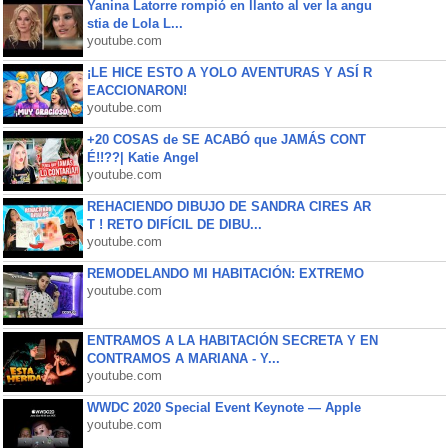
Yanina Latorre rompió en llanto al ver la angu
stia de Lola L...
youtube.com
¡LE HICE ESTO A YOLO AVENTURAS Y ASÍ R
EACCIONARON!
youtube.com
+20 COSAS de SE ACABÓ que JAMÁS CONT
É!!??| Katie Angel
youtube.com
REHACIENDO DIBUJO DE SANDRA CIRES AR
T ! RETO DIFÍCIL DE DIBU...
youtube.com
REMODELANDO MI HABITACIÓN: EXTREMO
youtube.com
ENTRAMOS A LA HABITACIÓN SECRETA Y EN
CONTRAMOS A MARIANA - Y...
youtube.com
WWDC 2020 Special Event Keynote — Apple
youtube.com