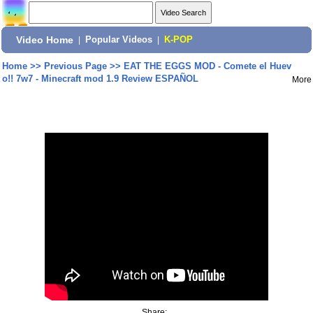
Video Home
|
Popular Videos
|
K-POP
Home
>>
Previous Page
>>
EAT THE EGGS MOD - Comete el Huev
o!! 7w7 - Minecraft mod 1.9 Review ESPAÑOL
More
Share: