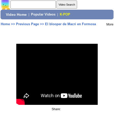
Video Home
|
Popular Videos
|
K-POP
Home
>>
Previous Page
>>
El blooper de Macri en Formosa
More
Share: