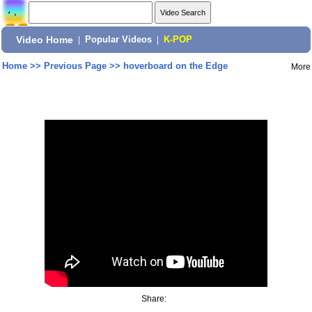
Video Home
|
Popular Videos
|
K-POP
Home
>>
Previous Page
>>
hoverboard on the Edge
More
Share: