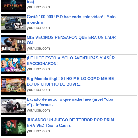
bia)
youtube.com
Gasté 100,000 USD haciendo este video! | Salo
mondrin
youtube.com
MIS VECINOS PENSARON QUE ERA UN LADR
ON
youtube.com
¡LE HICE ESTO A YOLO AVENTURAS Y ASÍ R
EACCIONARON!
youtube.com
Big Mac de 5kg!!! SI NO ME LO COMO ME BE
BO UN CHUPITO DE BOVR...
youtube.com
Lavado de auto: lo que nadie lava (nivel "obs
e") - Informe -...
youtube.com
JUGANDO UN JUEGO DE TERROR POR PRIM
ERA VEZ l Sofia Castro
youtube.com