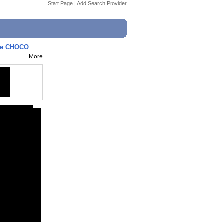
Start Page
|
Add Search Provider
de CHOCO
More