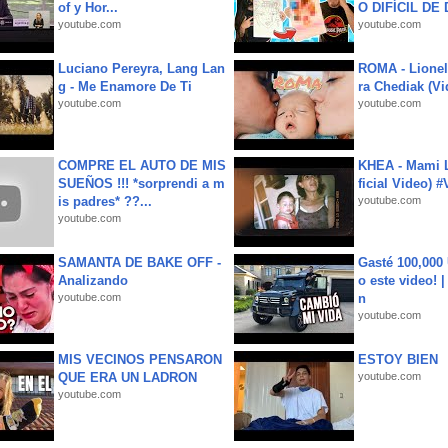
of y Hor...
O DIFÍCIL DE 
youtube.com
youtube.com
Luciano Pereyra, Lang Lan
ROMA - Lionel
g - Me Enamore De Ti
ra Chediak (Vi
youtube.com
youtube.com
COMPRE EL AUTO DE MIS
KHEA - Mami L
SUEÑOS !!! *sorprendi a m
ficial Video) 
is padres* ??...
youtube.com
youtube.com
SAMANTA DE BAKE OFF -
Gasté 100,000
Analizando
o este video! 
youtube.com
n
youtube.com
MIS VECINOS PENSARON
ESTOY BIEN
QUE ERA UN LADRON
youtube.com
youtube.com