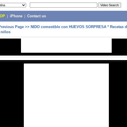
POP
|
iPhone
|
Contact us
Previous Page
>>
NIDO comestible con HUEVOS SORPRESA * Recetas 
 niños