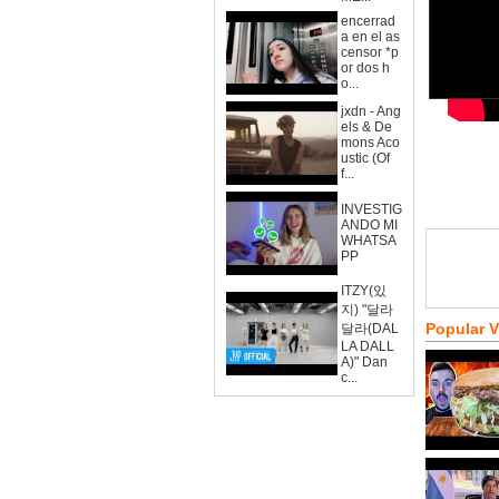
encerrad
a en el as
censor *p
or dos h
o...
jxdn - Ang
els & De
mons Aco
ustic (Of
f...
INVESTIG
ANDO MI
WHATSA
PP
ITZY(있
지) "달라
Popular 
달라(DAL
LA DALL
A)" Dan
c...