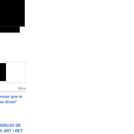
More
mosas que m
so dicen*
DIBUJO DE
S ART ! RET