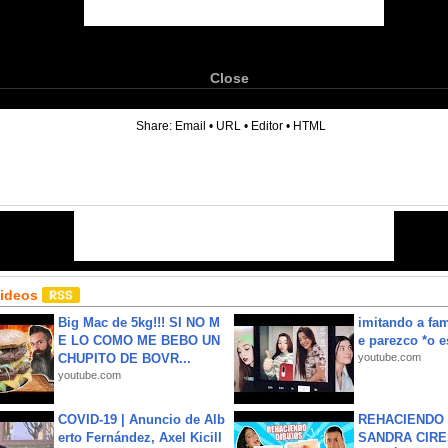
Close
6
Share:
Email
•
URL
•
Editor
•
HTML
Videos
Big Mac de 5kg!!! SI NO M
imitando a fa
E LO COMO ME BEBO UN
e parezco *o e
CHUPITO DE BOVR...
youtube.com
youtube.com
COVID-19 | Anuncio de Alb
REHACIENDO 
erto Fernández, Axel Kicill
SANDRA CIRE