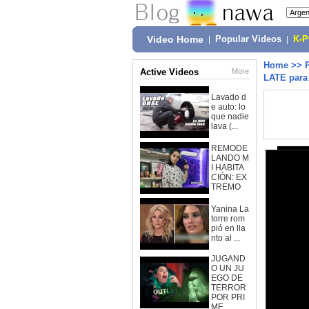
Video Home
|
Popular Videos
|
K-
Home
>>
Active Videos
More
LATE para
Lavado d
e auto: lo
que nadie
lava (...
REMODE
LANDO M
I HABITA
CIÓN: EX
TREMO
Yanina La
torre rom
pió en lla
nto al ...
JUGAND
O UN JU
EGO DE
TERROR
POR PRI
ME...