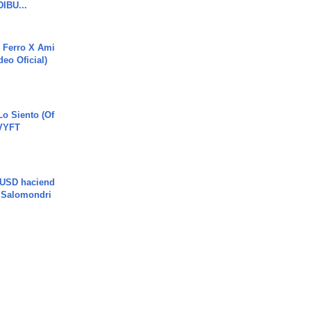
DIBU...
 Ferro X Ami
deo Oficial)
o Siento (Of
#VYFT
 USD haciend
| Salomondri