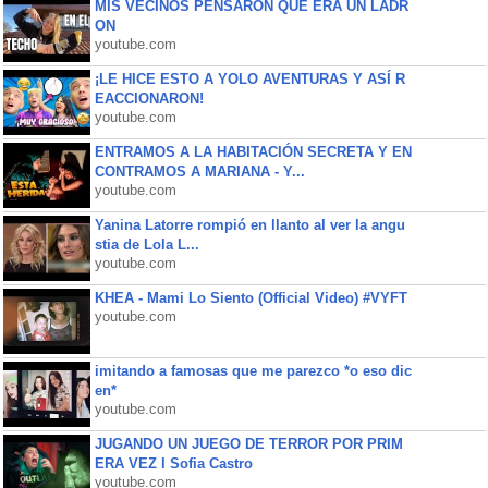
MIS VECINOS PENSARON QUE ERA UN LADR
ON
youtube.com
¡LE HICE ESTO A YOLO AVENTURAS Y ASÍ R
EACCIONARON!
youtube.com
ENTRAMOS A LA HABITACIÓN SECRETA Y EN
CONTRAMOS A MARIANA - Y...
youtube.com
Yanina Latorre rompió en llanto al ver la angu
stia de Lola L...
youtube.com
KHEA - Mami Lo Siento (Official Video) #VYFT
youtube.com
imitando a famosas que me parezco *o eso dic
en*
youtube.com
JUGANDO UN JUEGO DE TERROR POR PRIM
ERA VEZ l Sofia Castro
youtube.com