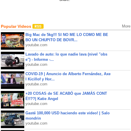
Popular Videos
More
Big Mac de 5kg!!! SI NO ME LO COMO ME BE
BO UN CHUPITO DE BOVR...
youtube.com
Lavado de auto: lo que nadie lava (nivel "obs
e") - Informe -...
youtube.com
COVID-19 | Anuncio de Alberto Fernández, Axe
l Kicillof y Hor...
youtube.com
+20 COSAS de SE ACABÓ que JAMÁS CONT
É!!??| Katie Angel
youtube.com
Gasté 100,000 USD haciendo este video! | Salo
mondrin
youtube.com