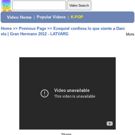
Video Home
|
Popular Videos
|
K-POP
Home
>>
Previous Page
>>
Ezequiel confiesa lo que siente a Dani
ela | Gran Hermano 2012 - LATVARG
More
Share: