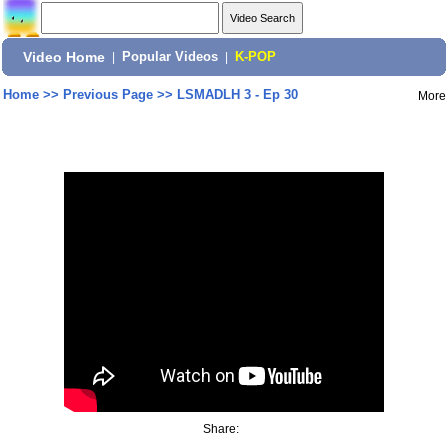
Video Home
|
Popular Videos
|
K-POP
Home
>>
Previous Page
>>
LSMADLH 3 - Ep 30
More
Share: