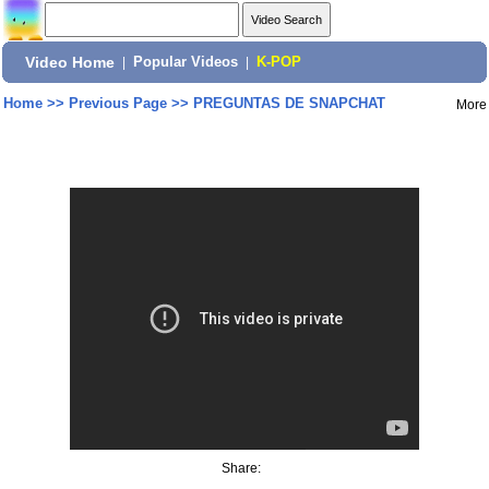
Video Home
|
Popular Videos
|
K-POP
Home
>>
Previous Page
>>
PREGUNTAS DE SNAPCHAT
More
Share: