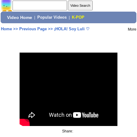
Video Home
|
Popular Videos
|
K-POP
Home
>>
Previous Page
>>
¡HOLA! Soy Luli ♡
More
Share: