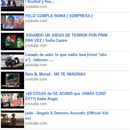
l Kicillof y Hor...
youtube.com
FELIZ CUMPLE ROMA ( SORPRESA )
youtube.com
JUGANDO UN JUEGO DE TERROR POR PRIM
ERA VEZ l Sofia Castro
youtube.com
Lavado de auto: lo que nadie lava (nivel "obs
e") - Informe -...
youtube.com
Rels B, Morad - NO TE IMAGINAS
youtube.com
+20 COSAS de SE ACABÓ que JAMÁS CONT
É!!??| Katie Angel
youtube.com
jxdn - Angels & Demons Acoustic (Official Vid
eo)
youtube.com