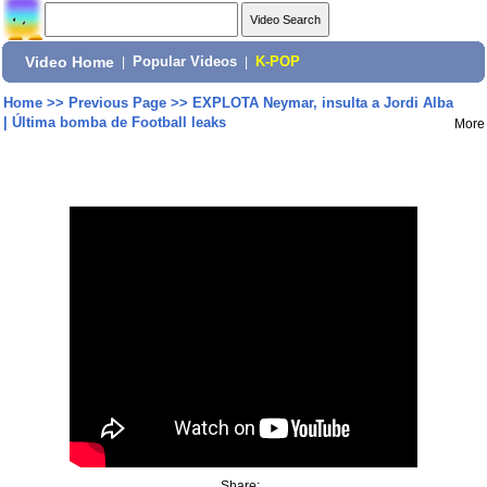
Video Home
|
Popular Videos
|
K-POP
Home
>>
Previous Page
>>
EXPLOTA Neymar, insulta a Jordi Alba
| Última bomba de Football leaks
More
Share: