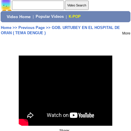
Video Home
|
Popular Videos
|
K-POP
Home
>>
Previous Page
>>
GOB. URTUBEY EN EL HOSPITAL DE
ORAN ( TEMA DENGUE )
More
Share: