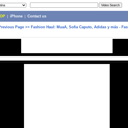
POP
|
iPhone
|
Contact us
Previous Page
>>
Fashion Haul: MuaA, Sofia Caputo, Adidas y más - Fas