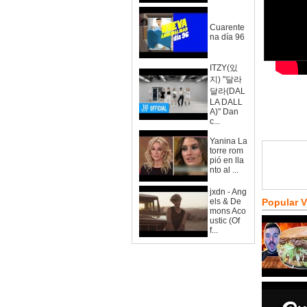
Cuarente
na día 96
ITZY(있
지) "달라
달라(DAL
LA DALL
A)" Dan
c...
Yanina La
torre rom
pió en lla
nto al ...
jxdn - Ang
els & De
Popular 
mons Aco
ustic (Of
f...