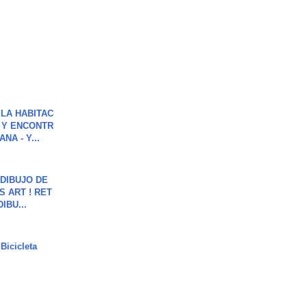
LA HABITAC
 Y ENCONTR
NA - Y...
DIBUJO DE
S ART ! RET
DIBU...
Bicicleta