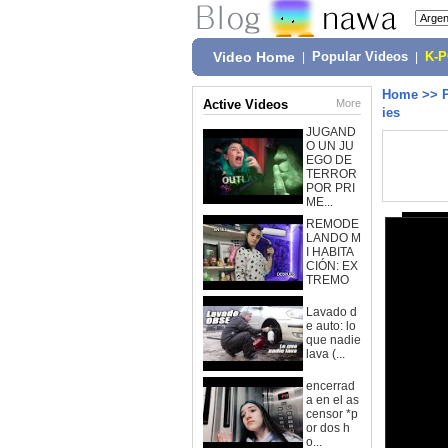
Video Home
|
Popular Videos
|
K-
Home
>>
Active Videos
More
ies
JUGAND
O UN JU
EGO DE
TERROR
POR PRI
ME...
REMODE
LANDO M
I HABITA
CIÓN: EX
TREMO
Lavado d
e auto: lo
que nadie
lava (...
encerrad
a en el as
censor *p
or dos h
o...