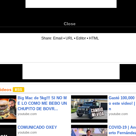
Close
6
Share:
Email
•
URL
•
Editor
•
HTML
Videos
Big Mac de 5kg!!! SI NO M
Gasté 100,000
E LO COMO ME BEBO UN
o este video! 
CHUPITO DE BOVR...
n
youtube.com
youtube.com
COMUNICADO OXEY
COVID-19 | An
youtube.com
erto Fernández