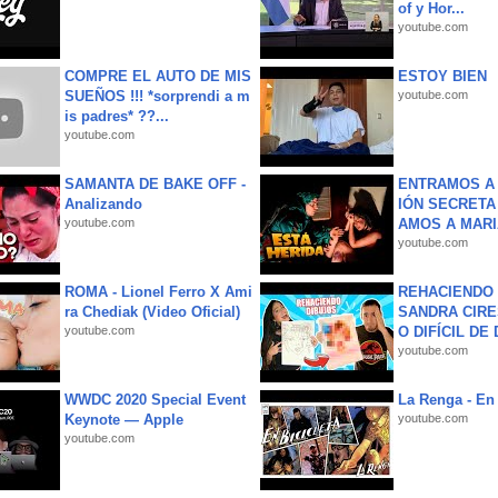
of y Hor...
youtube.com
COMPRE EL AUTO DE MIS
ESTOY BIEN
SUEÑOS !!! *sorprendi a m
youtube.com
is padres* ??...
youtube.com
SAMANTA DE BAKE OFF -
ENTRAMOS A 
Analizando
IÓN SECRETA
youtube.com
AMOS A MARIA
youtube.com
ROMA - Lionel Ferro X Ami
REHACIENDO 
ra Chediak (Video Oficial)
SANDRA CIRE
youtube.com
O DIFÍCIL DE 
youtube.com
WWDC 2020 Special Event
La Renga - En 
Keynote — Apple
youtube.com
youtube.com