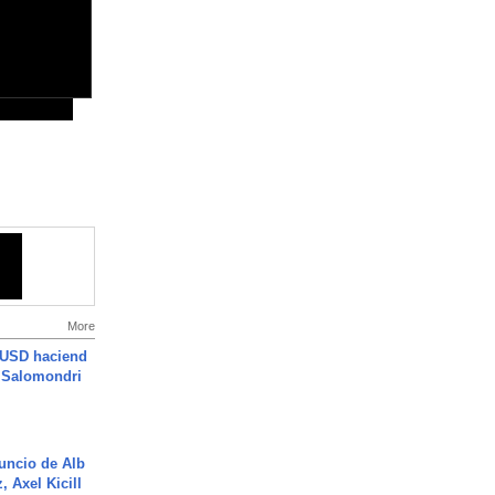
More
 USD haciend
| Salomondri
uncio de Alb
, Axel Kicill