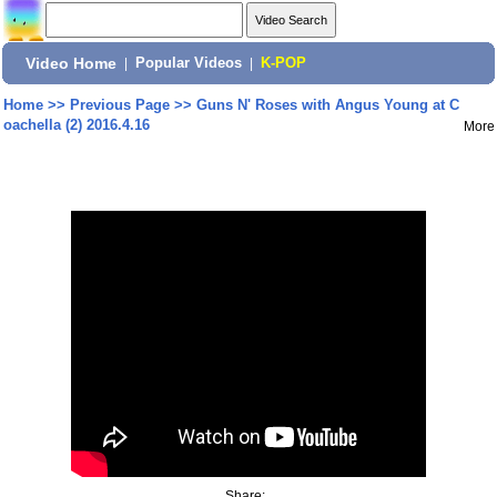
Video Home
|
Popular Videos
|
K-POP
Home
>>
Previous Page
>>
Guns N' Roses with Angus Young at C
oachella (2) 2016.4.16
More
Share: