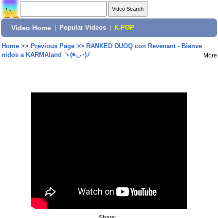
Video Home
|
Popular Videos
|
K-POP
Home
>>
Previous Page
>>
RANKED DUOQ con Revenant - Bienve
nidos a KARMAland ヽ(◉◡◔)ﾉ
More
Share: