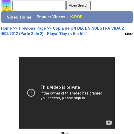
Video Home
|
Popular Videos
|
K-POP
Home
>>
Previous Page
>>
Copia de UN DÍA EN NUESTRA VIDA 2
4/08/2012 (Parte 2 de 2) - Playa "Day in the life"
More
Share: