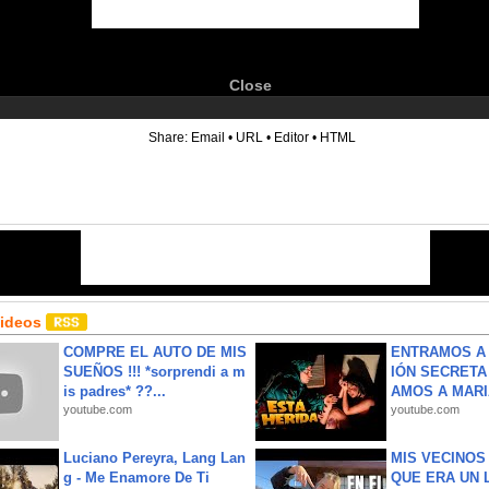
Close
6
Share:
Email
•
URL
•
Editor
•
HTML
Videos
COMPRE EL AUTO DE MIS
ENTRAMOS A 
SUEÑOS !!! *sorprendi a m
IÓN SECRETA
is padres* ??...
AMOS A MARIA
youtube.com
youtube.com
Luciano Pereyra, Lang Lan
MIS VECINO
g - Me Enamore De Ti
QUE ERA UN 