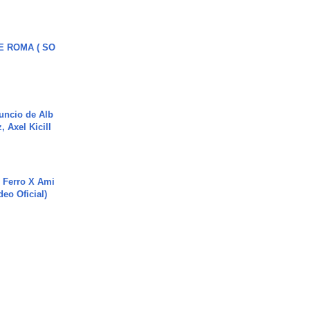
E ROMA ( SO
uncio de Alb
, Axel Kicill
 Ferro X Ami
deo Oficial)