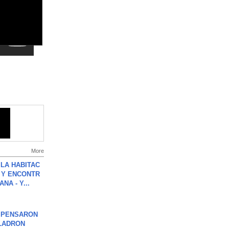
More
LA HABITAC
 Y ENCONTR
NA - Y...
S PENSARON
LADRON