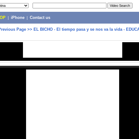
POP
|
iPhone
|
Contact us
Previous Page
>>
EL BICHO - El tiempo pasa y se nos va la vida - EDU