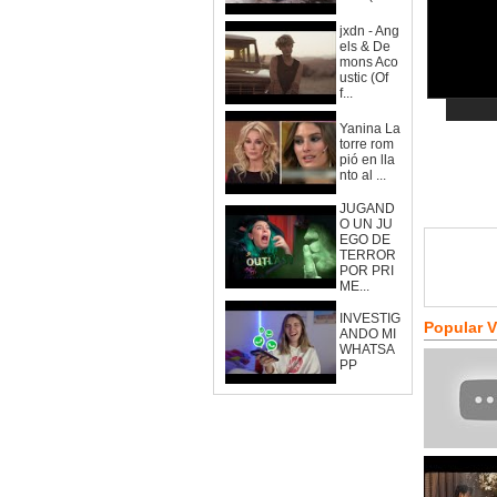
jxdn - Ang
els & De
mons Aco
ustic (Of
f...
Yanina La
torre rom
pió en lla
nto al ...
JUGAND
O UN JU
EGO DE
TERROR
POR PRI
ME...
INVESTIG
Popular 
ANDO MI
WHATSA
PP