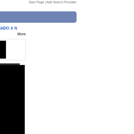
Start Page
|
Add Search Provider
CANDO A N
More