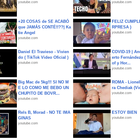
youtube.com
youtube.com
+20 COSAS de SE ACABÓ
FELIZ CUMPL
que JAMÁS CONTÉ!!??| Ka
RPRESA )
tie Angel
youtube.com
youtube.com
Daniel El Travieso - Vivien
COVID-19 | An
do ( TikTok Video Oficial )
erto Fernández
youtube.com
of y Hor...
youtube.com
Big Mac de 5kg!!! SI NO M
ROMA - Lionel
E LO COMO ME BEBO UN
ra Chediak (Vi
CHUPITO DE BOVR...
youtube.com
youtube.com
Rels B, Morad - NO TE IMA
ESTOY BIEN
GINAS
youtube.com
youtube.com