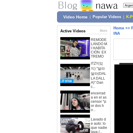
Video Home
|
Popular Videos
|
K-
Home
>>
Active Videos
More
INA
REMODE
LANDO M
I HABITA
CIÓN: EX
TREMO
ITZY(있
지) "달라
달라(DAL
LA DALL
A)" Dan
c...
encerrad
a en el as
censor *p
or dos h
o...
Lavado d
e auto: lo
que nadie
lava (...