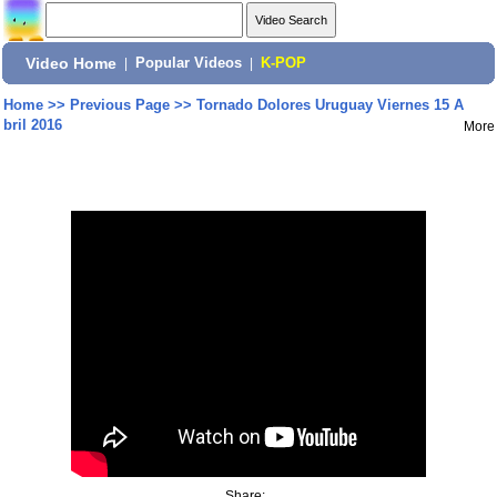
Video Home
|
Popular Videos
|
K-POP
Home
>>
Previous Page
>>
Tornado Dolores Uruguay Viernes 15 A
bril 2016
More
Share: