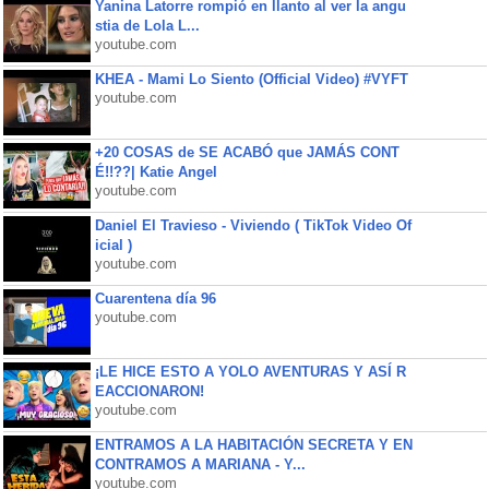
Yanina Latorre rompió en llanto al ver la angu
stia de Lola L...
youtube.com
KHEA - Mami Lo Siento (Official Video) #VYFT
youtube.com
+20 COSAS de SE ACABÓ que JAMÁS CONT
É!!??| Katie Angel
youtube.com
Daniel El Travieso - Viviendo ( TikTok Video Of
icial )
youtube.com
Cuarentena día 96
youtube.com
¡LE HICE ESTO A YOLO AVENTURAS Y ASÍ R
EACCIONARON!
youtube.com
ENTRAMOS A LA HABITACIÓN SECRETA Y EN
CONTRAMOS A MARIANA - Y...
youtube.com