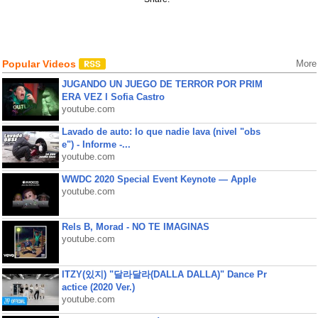
Popular Videos
More
JUGANDO UN JUEGO DE TERROR POR PRIM
ERA VEZ l Sofia Castro
youtube.com
Lavado de auto: lo que nadie lava (nivel "obs
e") - Informe -...
youtube.com
WWDC 2020 Special Event Keynote — Apple
youtube.com
Rels B, Morad - NO TE IMAGINAS
youtube.com
ITZY(있지) "달라달라(DALLA DALLA)" Dance Pr
actice (2020 Ver.)
youtube.com