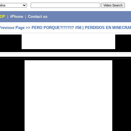
POP
|
iPhone
|
Contact us
Previous Page
>>
PERO PORQUE?!?!?!!? #58 | PERDIDOS EN MINECRA