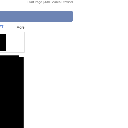
Start Page
|
Add Search Provider
FT
More