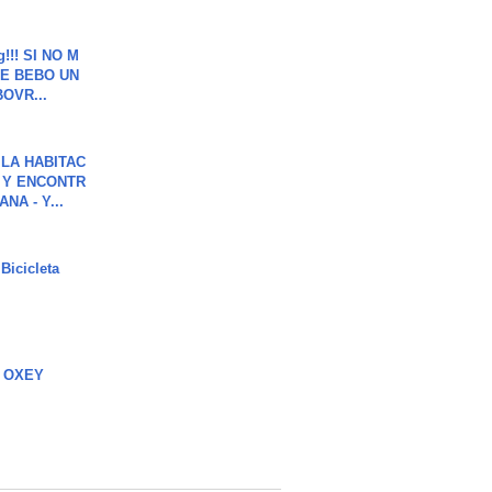
g!!! SI NO M
E BEBO UN
OVR...
LA HABITAC
 Y ENCONTR
NA - Y...
Bicicleta
 OXEY