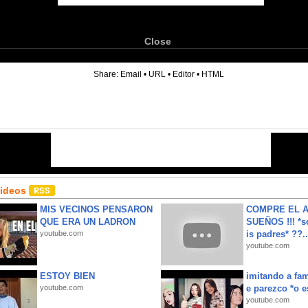
Close
6
Share:
Email
•
URL
•
Editor
•
HTML
Videos
MIS VECINOS PENSARON
COMPRE EL A
QUE ERA UN LADRON
SUEÑOS !!! *s
youtube.com
is padres* ??..
youtube.com
ESTOY BIEN
imitando a fa
youtube.com
e parezco *o e
youtube.com