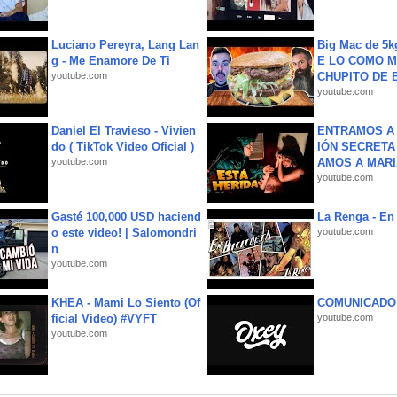
Luciano Pereyra, Lang Lan
Big Mac de 5k
g - Me Enamore De Ti
E LO COMO M
youtube.com
CHUPITO DE B
youtube.com
Daniel El Travieso - Vivien
ENTRAMOS A 
do ( TikTok Video Oficial )
IÓN SECRETA
youtube.com
AMOS A MARIA
youtube.com
Gasté 100,000 USD haciend
La Renga - En 
o este video! | Salomondri
youtube.com
n
youtube.com
KHEA - Mami Lo Siento (Of
COMUNICADO
ficial Video) #VYFT
youtube.com
youtube.com