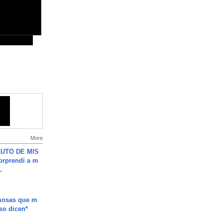
More
UTO DE MIS
orprendi a m
.
mosas que m
so dicen*