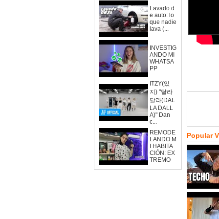
Lavado d
e auto: lo
que nadie
lava (...
INVESTIG
ANDO MI
WHATSA
PP
ITZY(있
지) "달라
달라(DAL
LA DALL
A)" Dan
c...
REMODE
Popular 
LANDO M
I HABITA
CIÓN: EX
TREMO