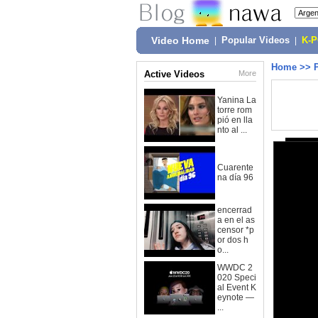
Video Home
|
Popular Videos
|
K-
Home
>>
Active Videos
More
Yanina La
torre rom
pió en lla
nto al ...
Cuarente
na día 96
encerrad
a en el as
censor *p
or dos h
o...
WWDC 2
020 Speci
al Event K
eynote —
...