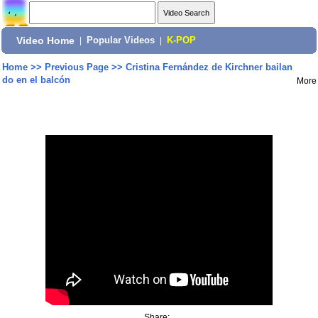
Video Home
|
Popular Videos
|
K-POP
Home
>>
Previous Page
>>
Cristina Fernández de Kirchner bailan
do en el balcón
More
Share: