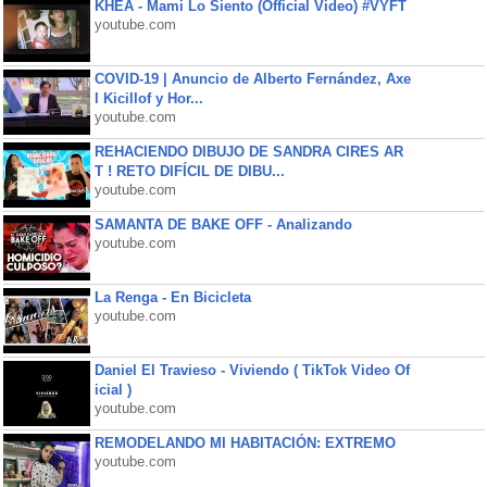
KHEA - Mami Lo Siento (Official Video) #VYFT
youtube.com
COVID-19 | Anuncio de Alberto Fernández, Axe
l Kicillof y Hor...
youtube.com
REHACIENDO DIBUJO DE SANDRA CIRES AR
T ! RETO DIFÍCIL DE DIBU...
youtube.com
SAMANTA DE BAKE OFF - Analizando
youtube.com
La Renga - En Bicicleta
youtube.com
Daniel El Travieso - Viviendo ( TikTok Video Of
icial )
youtube.com
REMODELANDO MI HABITACIÓN: EXTREMO
youtube.com