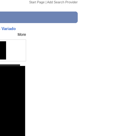
Start Page
|
Add Search Provider
 Variado
More