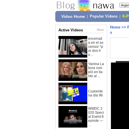
Video Home
|
Popular Videos
|
K-
Home
>>
Active Videos
More
s
encerrad
a en el as
censor *p
or dos h
o...
Yanina La
torre rom
pió en lla
nto al ...
Cuarente
na día 96
WWDC 2
020 Speci
al Event K
eynote —
...