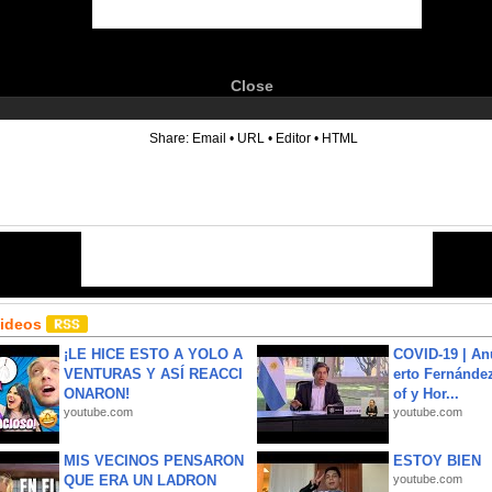
Close
6
Share:
Email
•
URL
•
Editor
•
HTML
Videos
¡LE HICE ESTO A YOLO A
COVID-19 | An
VENTURAS Y ASÍ REACCI
erto Fernández
ONARON!
of y Hor...
youtube.com
youtube.com
MIS VECINOS PENSARON
ESTOY BIEN
QUE ERA UN LADRON
youtube.com