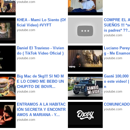
youtube.com
KHEA - Mami Lo Siento (Of
COMPRE EL A
ficial Video) #VYFT
SUEÑOS !!! *s
youtube.com
is padres* ??..
youtube.com
Daniel El Travieso - Vivien
Luciano Perey
do ( TikTok Video Oficial )
g - Me Enamor
youtube.com
youtube.com
Big Mac de 5kg!!! SI NO M
Gasté 100,000
E LO COMO ME BEBO UN
o este video! 
CHUPITO DE BOVR...
n
youtube.com
youtube.com
ENTRAMOS A LA HABITAC
COMUNICADO
IÓN SECRETA Y ENCONTR
youtube.com
AMOS A MARIANA - Y...
youtube.com