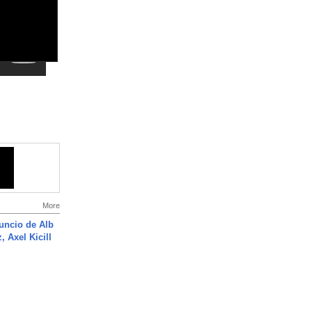
More
uncio de Alb
, Axel Kicill