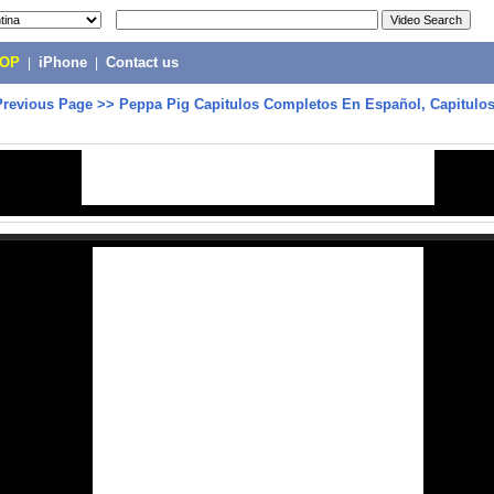
POP
|
iPhone
|
Contact us
Previous Page
>>
Peppa Pig Capitulos Completos En Español, Capitulos