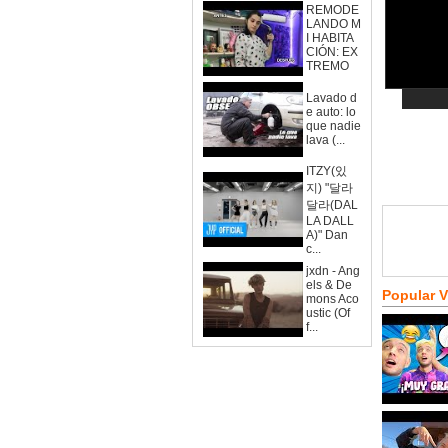
REMODE
LANDO M
I HABITA
CIÓN: EX
TREMO
Lavado d
e auto: lo
que nadie
lava (...
ITZY(있
지) "달라
달라(DAL
LA DALL
A)" Dan
c...
jxdn - Ang
els & De
Popular 
mons Aco
ustic (Of
f...