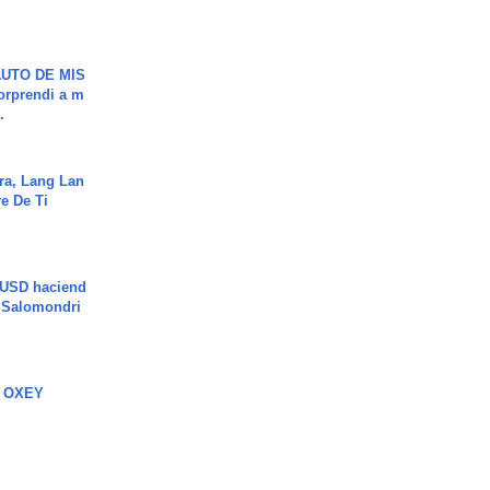
UTO DE MIS
orprendi a m
.
ra, Lang Lan
e De Ti
 USD haciend
| Salomondri
 OXEY