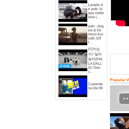
Lavado d
e auto: lo
que nadie
lava (...
jxdn - Ang
els & De
mons Aco
ustic (Of
f...
ITZY(있
지) "달라
달라(DAL
LA DALL
A)" Dan
c...
Popular 
Cuarente
na día 96