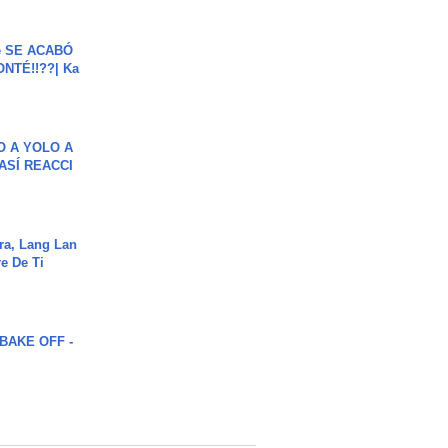
e SE ACABÓ
NTÉ!!??| Ka
O A YOLO A
ASÍ REACCI
ra, Lang Lan
e De Ti
BAKE OFF -