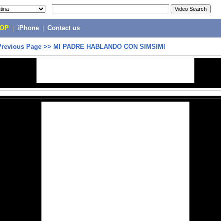
POP
|
iPhone
|
Contact us
Previous Page
>>
MI PADRE HABLANDO CON SIMSIMI