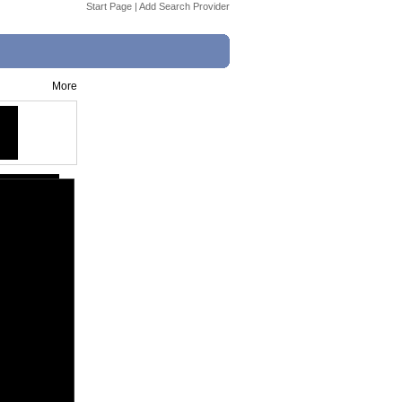
Start Page
|
Add Search Provider
More