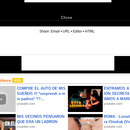
Close
6
Share:
Email
•
URL
•
Editor
•
HTML
Videos
COMPRE EL AUTO DE MIS
ENTRAMOS A 
SUEÑOS !!! *sorprendi a m
IÓN SECRETA
is padres* ??...
AMOS A MARIA
youtube.com
youtube.com
MIS VECINOS PENSARON
ROMA - Lionel
QUE ERA UN LADRON
ra Chediak (Vi
youtube.com
youtube.com