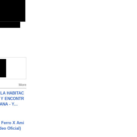
More
LA HABITAC
 Y ENCONTR
NA - Y...
 Ferro X Ami
deo Oficial)