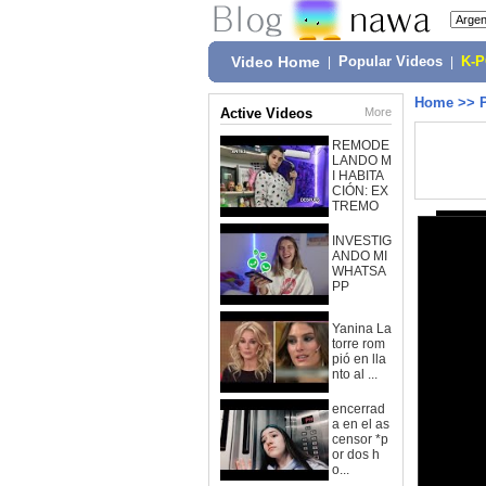
Video Home
|
Popular Videos
|
K-
Home
>>
Active Videos
More
REMODE
LANDO M
I HABITA
CIÓN: EX
TREMO
INVESTIG
ANDO MI
WHATSA
PP
Yanina La
torre rom
pió en lla
nto al ...
encerrad
a en el as
censor *p
or dos h
o...