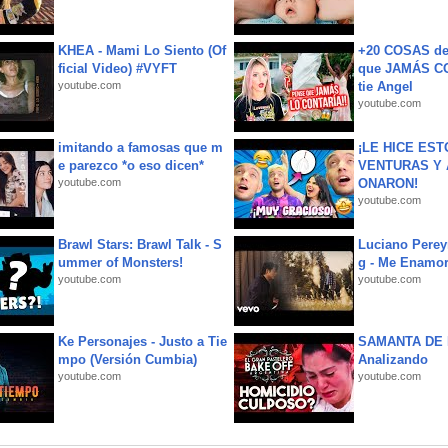
KHEA - Mami Lo Siento (Of
+20 COSAS d
ficial Video) #VYFT
que JAMÁS CO
youtube.com
tie Angel
youtube.com
imitando a famosas que m
¡LE HICE EST
e parezco *o eso dicen*
VENTURAS Y 
youtube.com
ONARON!
youtube.com
Brawl Stars: Brawl Talk - S
Luciano Perey
ummer of Monsters!
g - Me Enamor
youtube.com
youtube.com
Ke Personajes - Justo a Tie
SAMANTA DE 
mpo (Versión Cumbia)
Analizando
youtube.com
youtube.com