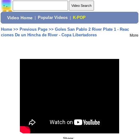
Video Home
|
Popular Videos
|
K-POP
Home
>>
Previous Page
>>
Goles San Pablo 2 River Plate 1 - Reac
ciones De un Hincha de River - Copa Libertadores
More
Share: