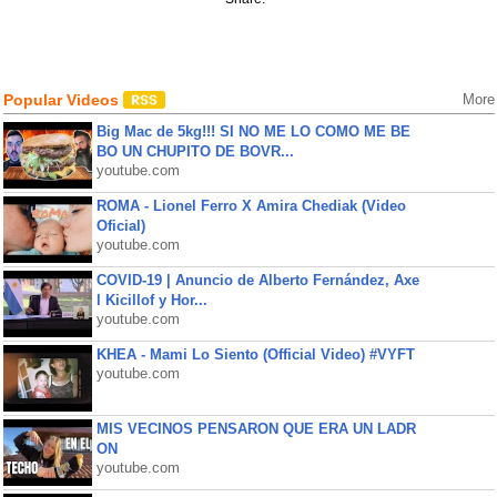
Popular Videos
More
Big Mac de 5kg!!! SI NO ME LO COMO ME BE
BO UN CHUPITO DE BOVR...
youtube.com
ROMA - Lionel Ferro X Amira Chediak (Video
Oficial)
youtube.com
COVID-19 | Anuncio de Alberto Fernández, Axe
l Kicillof y Hor...
youtube.com
KHEA - Mami Lo Siento (Official Video) #VYFT
youtube.com
MIS VECINOS PENSARON QUE ERA UN LADR
ON
youtube.com