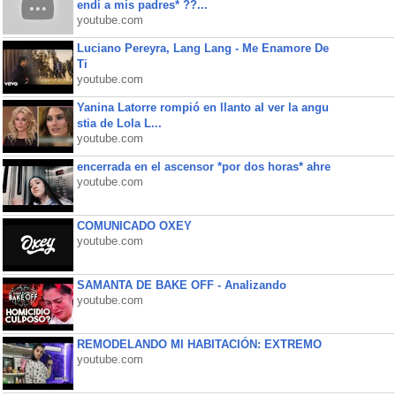
endi a mis padres* ??...
youtube.com
Luciano Pereyra, Lang Lang - Me Enamore De
Ti
youtube.com
Yanina Latorre rompió en llanto al ver la angu
stia de Lola L...
youtube.com
encerrada en el ascensor *por dos horas* ahre
youtube.com
COMUNICADO OXEY
youtube.com
SAMANTA DE BAKE OFF - Analizando
youtube.com
REMODELANDO MI HABITACIÓN: EXTREMO
youtube.com