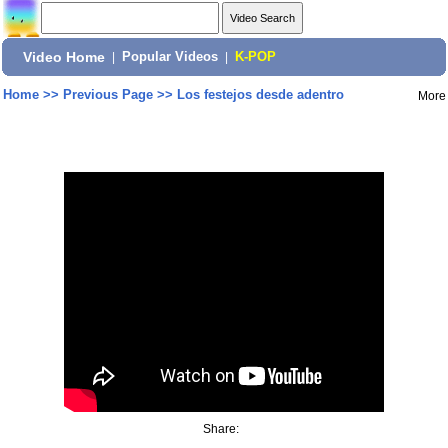
Video Home
|
Popular Videos
|
K-POP
Home
>>
Previous Page
>>
Los festejos desde adentro
More
Share: