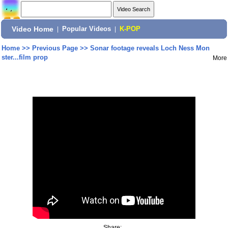
Video Home
|
Popular Videos
|
K-POP
Home
>>
Previous Page
>>
Sonar footage reveals Loch Ness Mon
ster...film prop
More
Share: