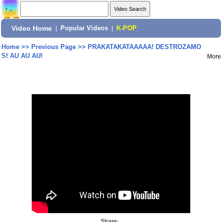
Video Home
|
Popular Videos
|
K-POP
Home
>>
Previous Page
>>
PRAKATAKATAAAAA! DESTROZAMO
S! AU AU AU!
More
Share: