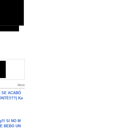
More
e SE ACABÓ
NTÉ!!??| Ka
g!!! SI NO M
E BEBO UN