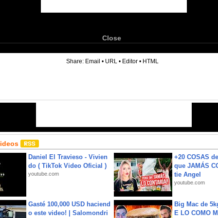
Close
6
Share:
Email
•
URL
•
Editor
•
HTML
Videos
Daniel El Travieso - Vivien
+20 COSAS d
do ( TikTok Video Oficial )
que JAMÁS CO
youtube.com
tie Angel
youtube.com
Gasté 100,000 USD haciend
Big Mac de 5k
o este video! | Salomondri
E LO COMO M