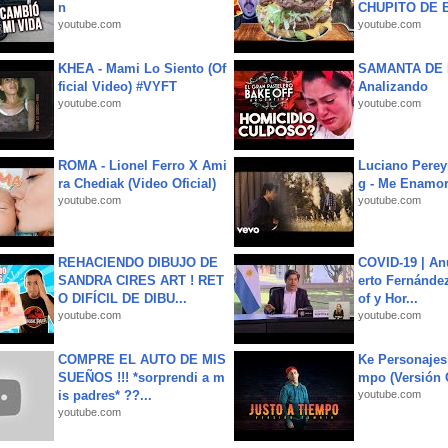
n
CHUPITO DE B
youtube.com
youtube.com
KHEA - Mami Lo Siento (Of
SAMANTA DE 
ficial Video) #VYFT
Analizando
youtube.com
youtube.com
ROMA - Lionel Ferro X Ami
Luciano Perey
ra Chediak (Video Oficial)
g - Me Enamor
youtube.com
youtube.com
REHACIENDO DIBUJO DE
COVID-19 | An
SANDRA CIRES ART ! RET
erto Fernández
O DIFÍCIL DE DIBU...
of y Hor...
youtube.com
youtube.com
COMPRE EL AUTO DE MIS
Ke Personajes 
SUEÑOS !!! *sorprendi a m
mpo (Versión
is padres* ??...
youtube.com
youtube.com