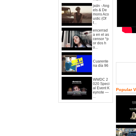
jxdn - Ang
els & De
mons Aco
ustic (Of
f...
encerrad
a en el as
censor *p
or dos h
o...
Cuarente
na día 96
WWDC 2
020 Speci
al Event K
Popular 
eynote —
...