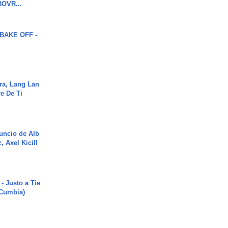
OVR...
BAKE OFF -
ra, Lang Lan
e De Ti
uncio de Alb
, Axel Kicill
- Justo a Tie
 Cumbia)