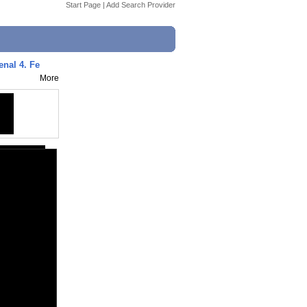
Start Page
|
Add Search Provider
enal 4. Fe
More