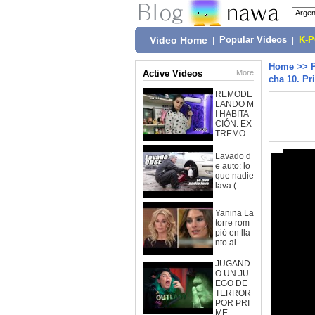
Video Home
|
Popular Videos
|
K-
Home
>>
Active Videos
More
cha 10. Pr
REMODE
LANDO M
I HABITA
CIÓN: EX
TREMO
Lavado d
e auto: lo
que nadie
lava (...
Yanina La
torre rom
pió en lla
nto al ...
JUGAND
O UN JU
EGO DE
TERROR
POR PRI
ME...