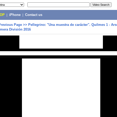
POP
|
iPhone
|
Contact us
Previous Page
>>
Pellegrino: "Una muestra de carácter". Quilmes 1 - Ars
imera División 2016