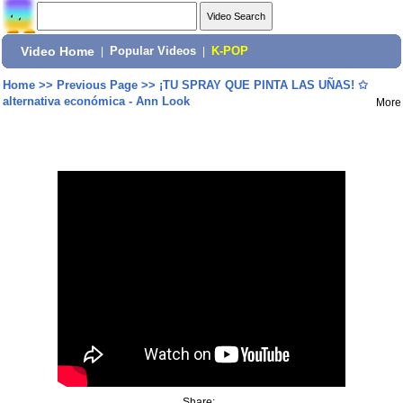
Video Home
|
Popular Videos
|
K-POP
Home
>>
Previous Page
>>
¡TU SPRAY QUE PINTA LAS UÑAS! ✩
alternativa económica - Ann Look
More
Share: