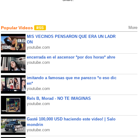
Popular Videos
More
MIS VECINOS PENSARON QUE ERA UN LADR
ON
youtube.com
encerrada en el ascensor *por dos horas* ahre
youtube.com
imitando a famosas que me parezco *o eso dic
en*
youtube.com
Rels B, Morad - NO TE IMAGINAS
youtube.com
Gasté 100,000 USD haciendo este video! | Salo
mondrin
youtube.com