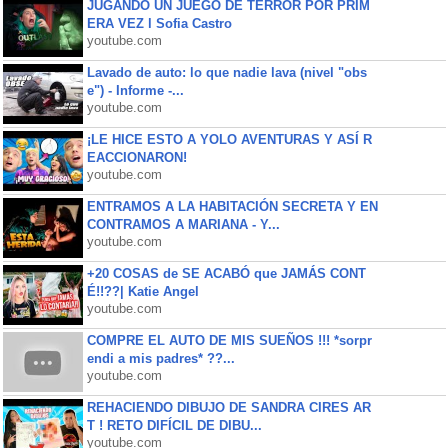
JUGANDO UN JUEGO DE TERROR POR PRIM
ERA VEZ l Sofia Castro
youtube.com
Lavado de auto: lo que nadie lava (nivel "obs
e") - Informe -...
youtube.com
¡LE HICE ESTO A YOLO AVENTURAS Y ASÍ R
EACCIONARON!
youtube.com
ENTRAMOS A LA HABITACIÓN SECRETA Y EN
CONTRAMOS A MARIANA - Y...
youtube.com
+20 COSAS de SE ACABÓ que JAMÁS CONT
É!!??| Katie Angel
youtube.com
COMPRE EL AUTO DE MIS SUEÑOS !!! *sorpr
endi a mis padres* ??...
youtube.com
REHACIENDO DIBUJO DE SANDRA CIRES AR
T ! RETO DIFÍCIL DE DIBU...
youtube.com