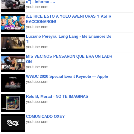
e") - Informe -...
youtube.com
¡LE HICE ESTO A YOLO AVENTURAS Y ASÍ R
EACCIONARON!
youtube.com
Luciano Pereyra, Lang Lang - Me Enamore De
Ti
youtube.com
MIS VECINOS PENSARON QUE ERA UN LADR
ON
youtube.com
WWDC 2020 Special Event Keynote — Apple
youtube.com
Rels B, Morad - NO TE IMAGINAS
youtube.com
COMUNICADO OXEY
youtube.com