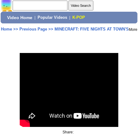
Video Home
|
Popular Videos
|
K-POP
Home
>>
Previous Page
>>
MINECRAFT: FIVE NIGHTS AT TOWN'S
More
Share: