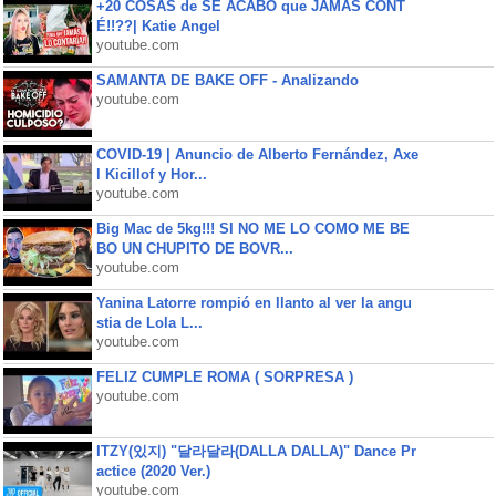
+20 COSAS de SE ACABÓ que JAMÁS CONT
É!!??| Katie Angel
youtube.com
SAMANTA DE BAKE OFF - Analizando
youtube.com
COVID-19 | Anuncio de Alberto Fernández, Axe
l Kicillof y Hor...
youtube.com
Big Mac de 5kg!!! SI NO ME LO COMO ME BE
BO UN CHUPITO DE BOVR...
youtube.com
Yanina Latorre rompió en llanto al ver la angu
stia de Lola L...
youtube.com
FELIZ CUMPLE ROMA ( SORPRESA )
youtube.com
ITZY(있지) "달라달라(DALLA DALLA)" Dance Pr
actice (2020 Ver.)
youtube.com