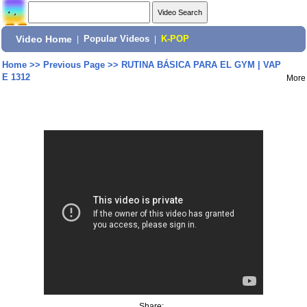
Video Home
|
Popular Videos
|
K-POP
Home
>>
Previous Page
>>
RUTINA BÁSICA PARA EL GYM | VAP
E 1312
More
Share: