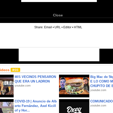
Close
6
Share:
Email
•
URL
•
Editor
•
HTML
Videos
MIS VECINOS PENSARON
Big Mac de 5k
QUE ERA UN LADRON
E LO COMO M
youtube.com
CHUPITO DE B
youtube.com
COVID-19 | Anuncio de Alb
COMUNICADO
erto Fernández, Axel Kicill
youtube.com
of y Hor...