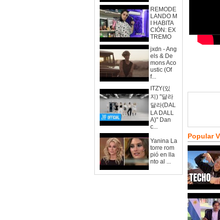
REMODE
LANDO M
I HABITA
CIÓN: EX
TREMO
jxdn - Ang
els & De
mons Aco
ustic (Of
f...
ITZY(있
지) "달라
달라(DAL
LA DALL
A)" Dan
c...
Popular 
Yanina La
torre rom
pió en lla
nto al ...