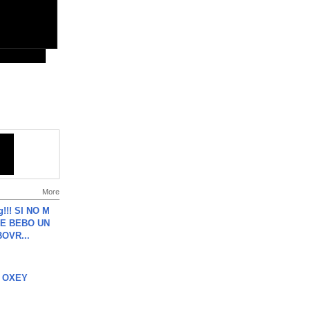
More
g!!! SI NO M
E BEBO UN
OVR...
 OXEY