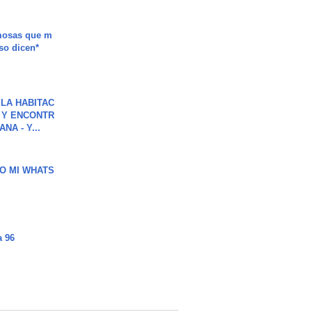
mosas que m
so dicen*
LA HABITAC
 Y ENCONTR
NA - Y...
O MI WHATS
a 96