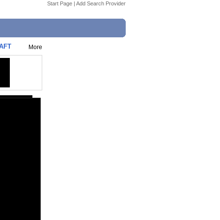
Start Page
|
Add Search Provider
AFT
More