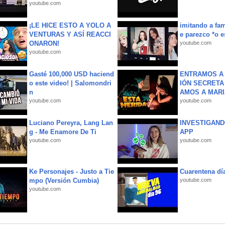
youtube.com
¡LE HICE ESTO A YOLO A
imitando a fa
VENTURAS Y ASÍ REACCI
e parezco *o e
ONARON!
youtube.com
youtube.com
Gasté 100,000 USD haciend
ENTRAMOS A 
o este video! | Salomondri
IÓN SECRETA
n
AMOS A MARIA
youtube.com
youtube.com
Luciano Pereyra, Lang Lan
INVESTIGAND
g - Me Enamore De Ti
APP
youtube.com
youtube.com
Ke Personajes - Justo a Tie
Cuarentena dí
mpo (Versión Cumbia)
youtube.com
youtube.com