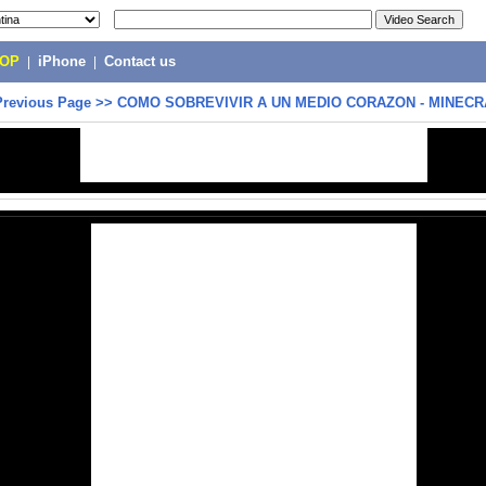
POP
|
iPhone
|
Contact us
Previous Page
>>
COMO SOBREVIVIR A UN MEDIO CORAZON - MINECR