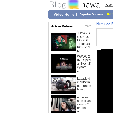
Video Home
|
Popular Videos
|
K-
Home
>>
Active Videos
More
JUGAND
O UN JU
EGO DE
TERROR
POR PRI
ME...
WWDC 2
020 Speci
al Event K
eynote —
...
Lavado d
e auto: lo
que nadie
lava (...
encerrad
a en el as
censor *p
or dos h
o...