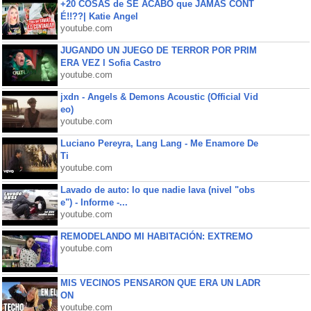
+20 COSAS de SE ACABÓ que JAMÁS CONT
É!!??| Katie Angel
youtube.com
JUGANDO UN JUEGO DE TERROR POR PRIM
ERA VEZ l Sofia Castro
youtube.com
jxdn - Angels & Demons Acoustic (Official Vid
eo)
youtube.com
Luciano Pereyra, Lang Lang - Me Enamore De
Ti
youtube.com
Lavado de auto: lo que nadie lava (nivel "obs
e") - Informe -...
youtube.com
REMODELANDO MI HABITACIÓN: EXTREMO
youtube.com
MIS VECINOS PENSARON QUE ERA UN LADR
ON
youtube.com