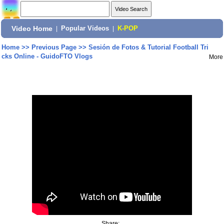
Video Home
|
Popular Videos
|
K-POP
Home
>>
Previous Page
>>
Sesión de Fotos & Tutorial Football Tri
cks Online - GuidoFTO Vlogs
More
Share: