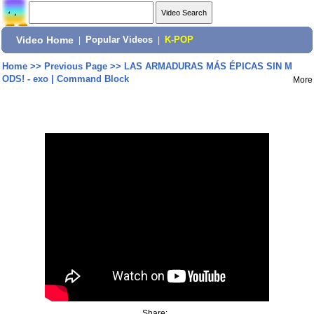
Video Home
|
Popular Videos
|
K-POP
Home
>>
Previous Page
>>
LAS ARMADURAS MÁS ÉPICAS SIN M
ODS! - exo | Command Block
More
Share: