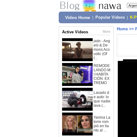
Video Home
|
Popular Videos
|
K-
Home
>>
Active Videos
More
jxdn - Ang
els & De
mons Aco
ustic (Of
f...
REMODE
LANDO M
I HABITA
CIÓN: EX
TREMO
Lavado d
e auto: lo
que nadie
lava (...
Yanina La
torre rom
pió en lla
nto al ...