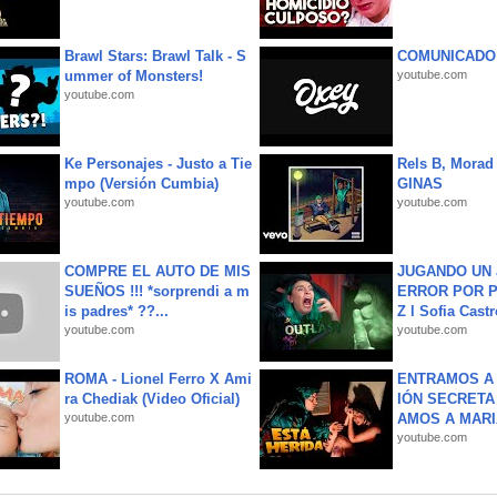
Brawl Stars: Brawl Talk - S
COMUNICADO
ummer of Monsters!
youtube.com
youtube.com
Ke Personajes - Justo a Tie
Rels B, Morad
mpo (Versión Cumbia)
GINAS
youtube.com
youtube.com
COMPRE EL AUTO DE MIS
JUGANDO UN 
SUEÑOS !!! *sorprendi a m
ERROR POR 
is padres* ??...
Z l Sofia Castr
youtube.com
youtube.com
ROMA - Lionel Ferro X Ami
ENTRAMOS A 
ra Chediak (Video Oficial)
IÓN SECRETA
youtube.com
AMOS A MARIA
youtube.com