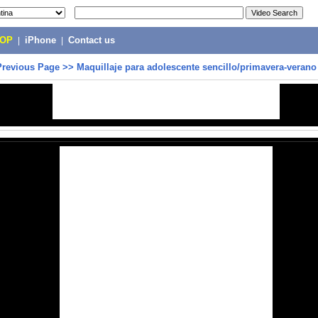
POP
|
iPhone
|
Contact us
Previous Page
>>
Maquillaje para adolescente sencillo/primavera-verano