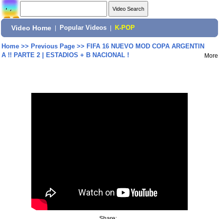
Video Home
|
Popular Videos
|
K-POP
Home
>>
Previous Page
>>
FIFA 16 NUEVO MOD COPA ARGENTIN
A !! PARTE 2 | ESTADIOS + B NACIONAL !
More
Share: