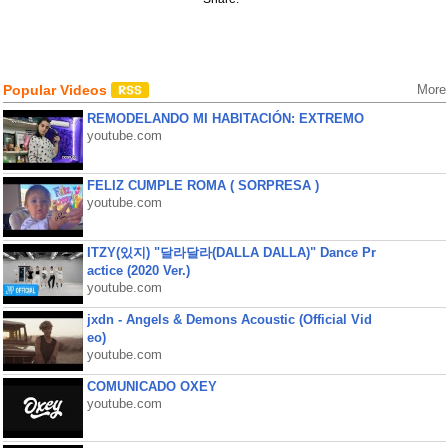
Popular Videos
More
REMODELANDO MI HABITACIÓN: EXTREMO
youtube.com
FELIZ CUMPLE ROMA ( SORPRESA )
youtube.com
ITZY(있지) "달라달라(DALLA DALLA)" Dance Pr
actice (2020 Ver.)
youtube.com
jxdn - Angels & Demons Acoustic (Official Vid
eo)
youtube.com
COMUNICADO OXEY
youtube.com