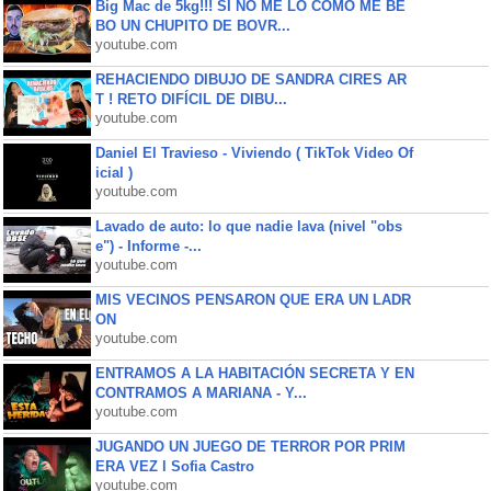
Big Mac de 5kg!!! SI NO ME LO COMO ME BE
BO UN CHUPITO DE BOVR...
youtube.com
REHACIENDO DIBUJO DE SANDRA CIRES AR
T ! RETO DIFÍCIL DE DIBU...
youtube.com
Daniel El Travieso - Viviendo ( TikTok Video Of
icial )
youtube.com
Lavado de auto: lo que nadie lava (nivel "obs
e") - Informe -...
youtube.com
MIS VECINOS PENSARON QUE ERA UN LADR
ON
youtube.com
ENTRAMOS A LA HABITACIÓN SECRETA Y EN
CONTRAMOS A MARIANA - Y...
youtube.com
JUGANDO UN JUEGO DE TERROR POR PRIM
ERA VEZ l Sofia Castro
youtube.com