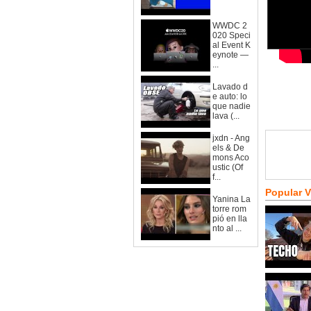
WWDC 2
020 Speci
al Event K
eynote —
...
Lavado d
e auto: lo
que nadie
lava (...
jxdn - Ang
els & De
mons Aco
ustic (Of
f...
Popular 
Yanina La
torre rom
pió en lla
nto al ...