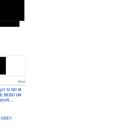
More
g!!! SI NO M
E BEBO UN
OVR...
 OXEY