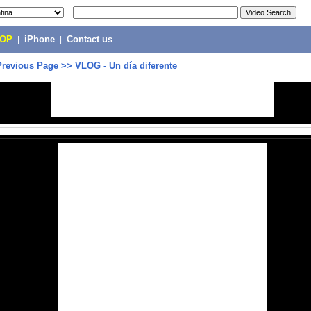
POP
|
iPhone
|
Contact us
Previous Page
>>
VLOG - Un día diferente