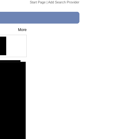
Start Page
|
Add Search Provider
More