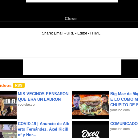
Close
6
Share:
Email
•
URL
•
Editor
•
HTML
Videos
MIS VECINOS PENSARON
Big Mac de 5k
QUE ERA UN LADRON
E LO COMO M
youtube.com
CHUPITO DE B
youtube.com
COVID-19 | Anuncio de Alb
COMUNICADO
erto Fernández, Axel Kicill
youtube.com
of y Hor...