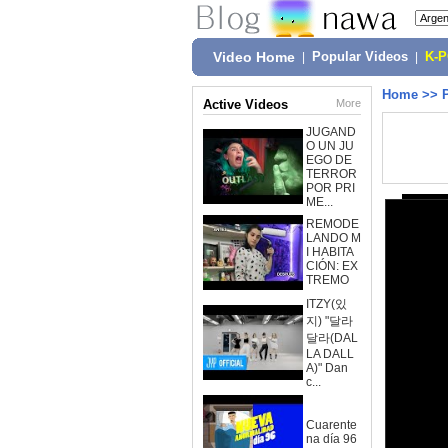
Video Home
|
Popular Videos
|
K-
Home
>>
Active Videos
More
JUGAND
O UN JU
EGO DE
TERROR
POR PRI
ME...
REMODE
LANDO M
I HABITA
CIÓN: EX
TREMO
ITZY(있
지) "달라
달라(DAL
LA DALL
A)" Dan
c...
Cuarente
na día 96