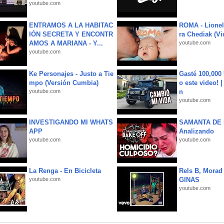
youtube.com
ENTRAMOS A LA HABITAC
ROMA - Lionel
IÓN SECRETA Y ENCONTR
ra Chediak (Vi
AMOS A MARIANA - Y...
youtube.com
youtube.com
Ke Personajes - Justo a Tie
Gasté 100,000
mpo (Versión Cumbia)
o este video! 
youtube.com
n
youtube.com
INVESTIGANDO MI WHATS
SAMANTA DE 
APP
Analizando
youtube.com
youtube.com
La Renga - En Bicicleta
Rels B, Morad
youtube.com
GINAS
youtube.com