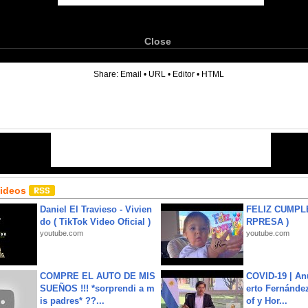
Close
6
Share:
Email
•
URL
•
Editor
•
HTML
Videos
Daniel El Travieso - Vivien
FELIZ CUMPL
do ( TikTok Video Oficial )
RPRESA )
youtube.com
youtube.com
COMPRE EL AUTO DE MIS
COVID-19 | An
SUEÑOS !!! *sorprendi a m
erto Fernández
is padres* ??...
of y Hor...