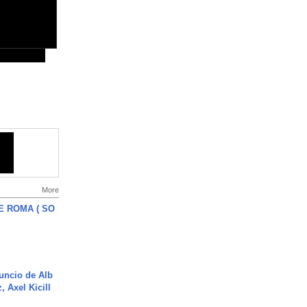
More
E ROMA ( SO
uncio de Alb
, Axel Kicill