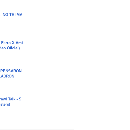
 - NO TE IMA
 Ferro X Ami
deo Oficial)
S PENSARON
LADRON
rawl Talk - S
sters!