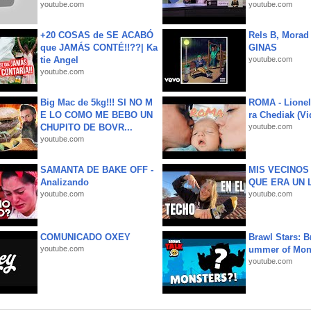
youtube.com
youtube.com
+20 COSAS de SE ACABÓ
Rels B, Morad
que JAMÁS CONTÉ!!??| Ka
GINAS
tie Angel
youtube.com
youtube.com
Big Mac de 5kg!!! SI NO M
ROMA - Lionel
E LO COMO ME BEBO UN
ra Chediak (Vi
CHUPITO DE BOVR...
youtube.com
youtube.com
SAMANTA DE BAKE OFF -
MIS VECINO
Analizando
QUE ERA UN 
youtube.com
youtube.com
COMUNICADO OXEY
Brawl Stars: B
youtube.com
ummer of Mon
youtube.com