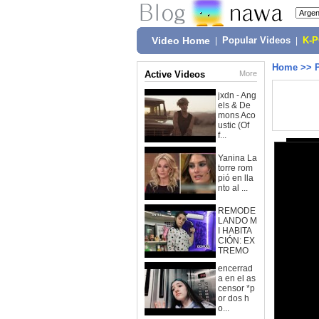
Video Home
|
Popular Videos
|
K-
Home
>>
Active Videos
More
jxdn - Ang
els & De
mons Aco
ustic (Of
f...
Yanina La
torre rom
pió en lla
nto al ...
REMODE
LANDO M
I HABITA
CIÓN: EX
TREMO
encerrad
a en el as
censor *p
or dos h
o...