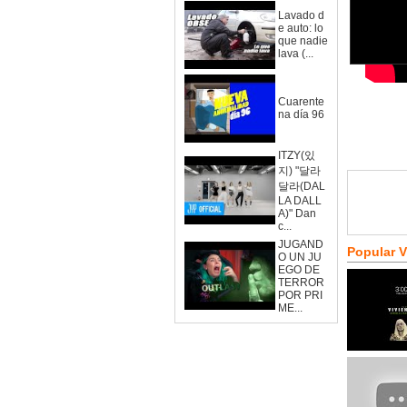
Lavado d
e auto: lo
que nadie
lava (...
Cuarente
na día 96
ITZY(있
지) "달라
달라(DAL
LA DALL
A)" Dan
c...
JUGAND
Popular 
O UN JU
EGO DE
TERROR
POR PRI
ME...