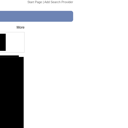
Start Page
|
Add Search Provider
More