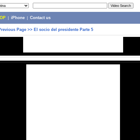
POP
|
iPhone
|
Contact us
Previous Page
>>
El socio del presidente Parte 5