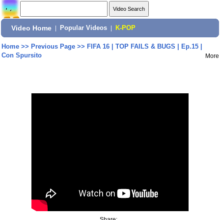
Video Home
|
Popular Videos
|
K-POP
Home
>>
Previous Page
>>
FIFA 16 | TOP FAILS & BUGS | Ep.15 |
Con Spursito
More
Share: